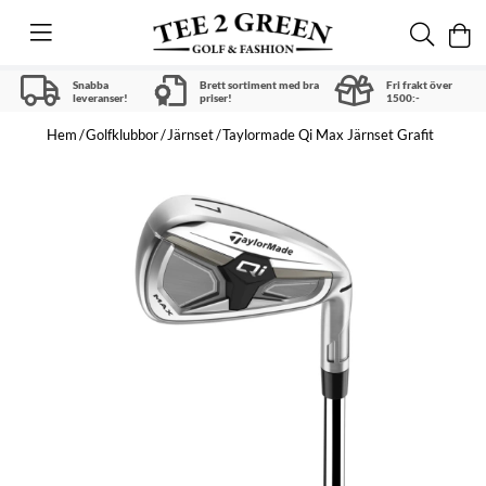
Snabba
Brett sortiment med bra
Fri frakt över
leveranser!
priser!
1500:-
Hem
Golfklubbor
Järnset
Taylormade Qi Max Järnset Grafit