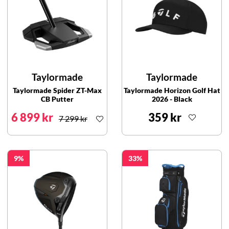
Taylormade
Taylormade
Taylormade Spider ZT-Max
Taylormade Horizon Golf Hat
CB Putter
2026 - Black
6 899 kr
359 kr
7 299 kr
9
33