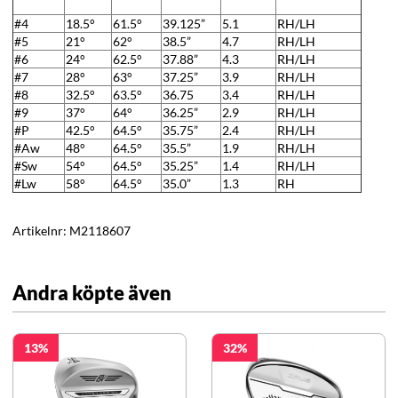
#4
18.5°
61.5°
39.125”
5.1
RH/LH
#5
21°
62°
38.5”
4.7
RH/LH
#6
24°
62.5°
37.88”
4.3
RH/LH
#7
28°
63°
37.25”
3.9
RH/LH
#8
32.5°
63.5°
36.75
3.4
RH/LH
#9
37°
64°
36.25”
2.9
RH/LH
#P
42.5°
64.5°
35.75”
2.4
RH/LH
#Aw
48°
64.5°
35.5”
1.9
RH/LH
#Sw
54°
64.5°
35.25”
1.4
RH/LH
#Lw
58°
64.5°
35.0”
1.3
RH
Artikelnr:
M2118607
Andra köpte även
13
32