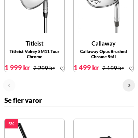
Titleist
Callaway
Titleist Vokey SM11 Tour
Callaway Opus Brushed
Chrome
Chrome Stål
1 999 kr
1 499 kr
2 299 kr
2 199 kr
Se fler varor
5