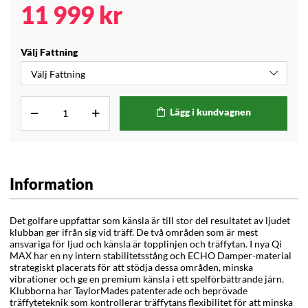
11 999
kr
Välj Fattning
Lägg i kundvagnen
Information
Det golfare uppfattar som känsla är till stor del resultatet av ljudet
klubban ger ifrån sig vid träff. De två områden som är mest
ansvariga för ljud och känsla är topplinjen och träffytan. I nya Qi
MAX har en ny intern stabilitetsstång och ECHO Damper-material
strategiskt placerats för att stödja dessa områden, minska
vibrationer och ge en premium känsla i ett spelförbättrande järn.
Klubborna har TaylorMades patenterade och beprövade
träffyteteknik som kontrollerar träffytans flexibilitet för att minska