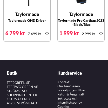
Taylormade
Taylormade
Taylormade Qi4D Driver
Taylormade Pro Cartbag 2023
- Black/Blue
6 799 kr
1 999 kr
7 499 kr
2 999 kr
Butik
Kundservice
Kontakt
TEE2GREEN.SE
Om Tee2Green
TEE TWO GREEN AB
Försäljningsvillkor
STRÖMSTAD
Retur & Ångerrätt
SHOPPINGCENTER
Sekretess och
OSLOVÄGEN 50
integritetspolicy
45235 STRÖMSTAD
Cookies