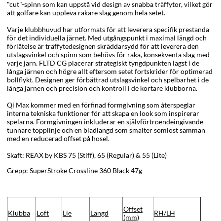
"cut"-spinn som kan uppstå vid design av snabba träffytor, vilket gör
att golfare kan uppleva rakare slag genom hela setet.
Varje klubbhuvud har utformats för att leverera specifik prestanda
för det individuella järnet. Med utgångspunkt i maximal längd och
förlåtelse är träffytedesignen skräddarsydd för att leverera den
utslagsvinkel och spinn som behövs för raka, konsekventa slag med
varje järn. FLTD CG placerar strategiskt tyngdpunkten lägst i de
långa järnen och högre allt eftersom setet fortskrider för optimerad
bollflykt. Designen ger förbättrad utslagsvinkel och spelbarhet i de
långa järnen och precision och kontroll i de kortare klubborna.
Qi Max kommer med en förfinad formgivning som återspeglar
interna tekniska funktioner för att skapa en look som inspirerar
spelarna. Formgivningen inkluderar en självförtroendeingivande
tunnare topplinje och en bladlängd som smälter sömlöst samman
med en reducerad offset på hosel.
Skaft: REAX by KBS 75 (Stiff), 65 (Regular) & 55 (Lite)
Grepp: SuperStroke Crossline 360 Black 47g
Offset
Klubba
Loft
Lie
Längd
RH/LH
(mm)