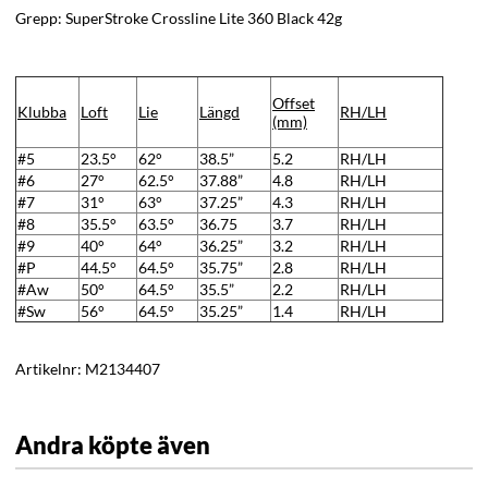
Grepp: SuperStroke Crossline Lite 360 Black 42g
Offset
Klubba
Loft
Lie
Längd
RH/LH
(mm)
#5
23.5°
62°
38.5”
5.2
RH/LH
#6
27°
62.5°
37.88”
4.8
RH/LH
#7
31°
63°
37.25”
4.3
RH/LH
#8
35.5°
63.5°
36.75
3.7
RH/LH
#9
40°
64°
36.25”
3.2
RH/LH
#P
44.5°
64.5°
35.75”
2.8
RH/LH
#Aw
50°
64.5°
35.5”
2.2
RH/LH
#Sw
56°
64.5°
35.25”
1.4
RH/LH
Artikelnr:
M2134407
Andra köpte även