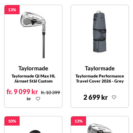
13
Taylormade
Taylormade
Taylormade Qi Max HL
Taylormade Performance
Järnset Stål Custom
Travel Cover 2026 - Grey
fr. 9 099 kr
fr. 10 399
2 699 kr
kr
10
13