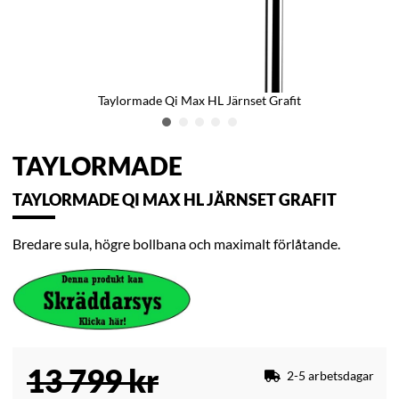
Taylormade Qi Max HL Järnset Grafit
TAYLORMADE
TAYLORMADE QI MAX HL JÄRNSET GRAFIT
Bredare sula, högre bollbana och maximalt förlåtande.
13 799
kr
2-5 arbetsdagar