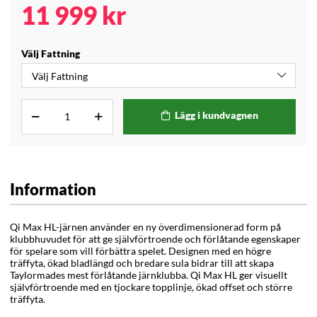
11 999
kr
Välj Fattning
Lägg i kundvagnen
Information
Qi Max HL-järnen använder en ny överdimensionerad form på
klubbhuvudet för att ge självförtroende och förlåtande egenskaper
för spelare som vill förbättra spelet. Designen med en högre
träffyta, ökad bladlängd och bredare sula bidrar till att skapa
Taylormades mest förlåtande järnklubba. Qi Max HL ger visuellt
självförtroende med en tjockare topplinje, ökad offset och större
träffyta.