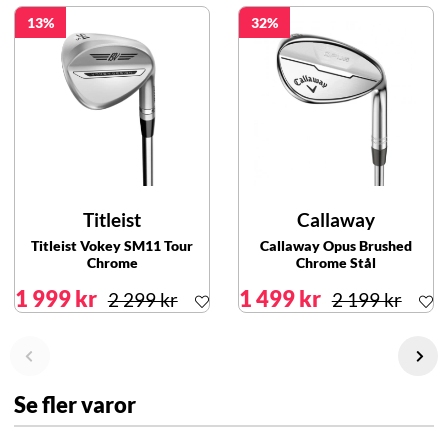
13
32
Titleist
Callaway
Titleist Vokey SM11 Tour
Callaway Opus Brushed
Chrome
Chrome Stål
1 999 kr
1 499 kr
2 299 kr
2 199 kr
Se fler varor