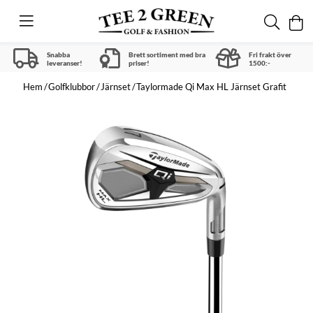
Snabba
Brett sortiment med bra
Fri frakt över
leveranser!
priser!
1500:-
Hem
Golfklubbor
Järnset
Taylormade Qi Max HL Järnset Grafit