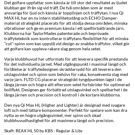
Det golfare uppfattar som känsla är till stor del resultatet av ljudet
klubban ger ifrån sig vid träff. De två områden som är mest
ansvariga för ljud och känsla är topplinjen och träffytan. I nya Qi
MAX HL har en ny intern stabilitetsstång och ECHO Damper-
material strategiskt placerats för att stödja dessa områden, minska
vibrationer och ge en premium känsla i ett spelförbättrande järn.
Klubborna har TaylorMades patenterade och beprövade
träffyteteknik som kontrollerar träffytans flexibilitet för att minska
"cut"-spinn som kan uppstå vid design av snabba träffytor, vilket gör
att golfare kan uppleva rakare slag genom hela setet.
Varje klubbhuvud har utformats för att leverera specifik prestanda
för det individuella järnet. Med utgångspunkt i maximal längd och
förlåtelse är träffytedesignen skräddarsydd för att leverera den
utslagsvinkel och spinn som behövs för raka, konsekventa slag med
varje järn. FLTD CG placerar strategiskt tyngdpunkten lägst i de
långa järnen och högre allt eftersom setet fortskrider för optimerad
bollflykt. Designen ger förbättrad utslagsvinkel och spelbarhet i de
långa järnen och precision och kontroll i de kortare klubborna.
Den nya Qi Max HL (Higher and Lighter) är designad med svagare
loft och med lättare komponenter. Perfekt för spelare som kan dra
nytta av en högre utgångsvinkel, mer spinn och ökad
klubbhuvudhastighet för att maximera längd och precision.
Skaft: REAX HL 50 by KBS - Regular & Lite