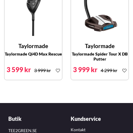
Taylormade
Taylormade
Taylormade Qi4D Max Rescue
Taylormade Spider Tour X DB
Putter
3 599 kr
3 999 kr
3 999 kr
4 299 kr
Butik
Kundservice
Kontakt
TEE2GREEN.SE