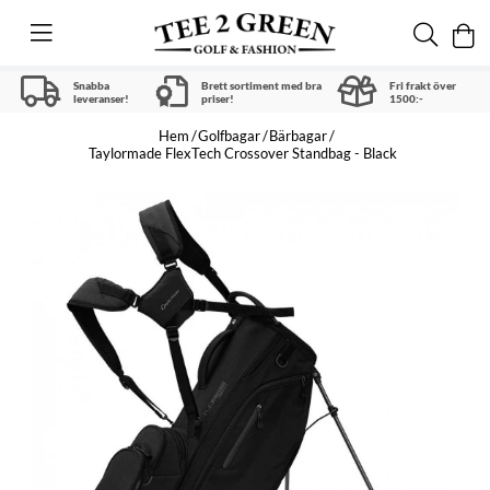
Snabba
Brett sortiment med bra
Fri frakt över
leveranser!
priser!
1500:-
Hem
Golfbagar
Bärbagar
Taylormade FlexTech Crossover Standbag - Black