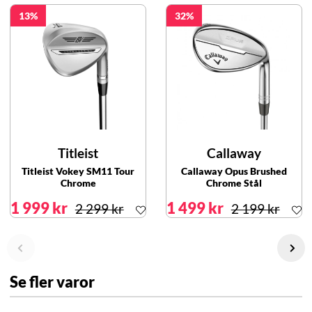
13
32
Titleist
Callaway
Titleist Vokey SM11 Tour
Callaway Opus Brushed
Chrome
Chrome Stål
1 999 kr
1 499 kr
2 299 kr
2 199 kr
Se fler varor