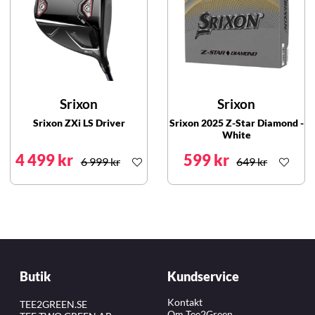
Srixon
Srixon
Srixon ZXi LS Driver
Srixon 2025 Z-Star Diamond -
White
4 499 kr
599 kr
6 999 kr
649 kr
Butik
Kundservice
Kontakt
TEE2GREEN.SE
Om Tee2Green