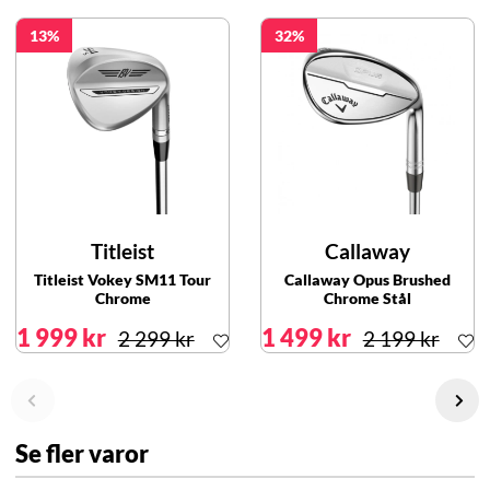
13
32
Titleist
Callaway
Titleist Vokey SM11 Tour
Callaway Opus Brushed
Chrome
Chrome Stål
1 999 kr
1 499 kr
2 299 kr
2 199 kr
Se fler varor