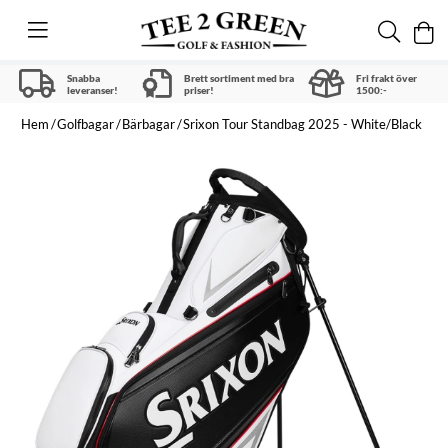
Snabba
Brett sortiment med bra
Fri frakt över
leveranser!
priser!
1500:-
Hem
Golfbagar
Bärbagar
Srixon Tour Standbag 2025 - White/Black