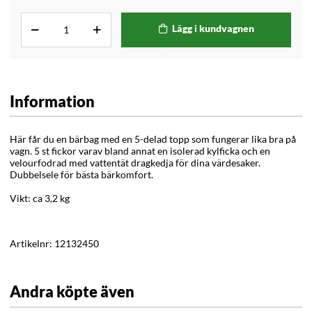
Lägg i kundvagnen
Information
Här får du en bärbag med en 5-delad topp som fungerar lika bra på
vagn. 5 st fickor varav bland annat en isolerad kylficka och en
velourfodrad med vattentät dragkedja för dina värdesaker.
Dubbelsele för bästa bärkomfort.
Vikt: ca 3,2 kg
Artikelnr:
12132450
Andra köpte även