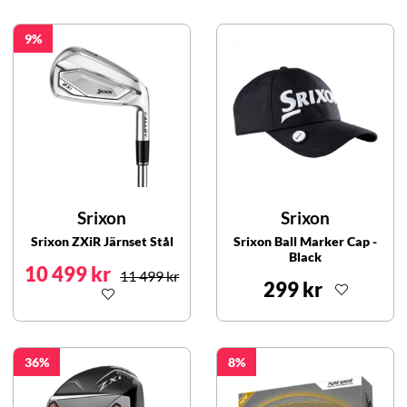
9
Srixon
Srixon
Srixon ZXiR Järnset Stål
Srixon Ball Marker Cap -
Black
10 499 kr
11 499 kr
299 kr
36
8