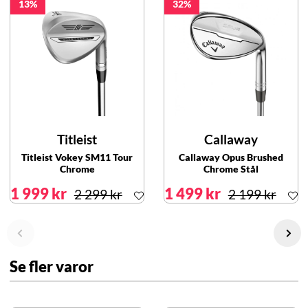
13
32
Titleist
Callaway
Titleist Vokey SM11 Tour
Callaway Opus Brushed
Chrome
Chrome Stål
1 999 kr
1 499 kr
2 299 kr
2 199 kr
Se fler varor