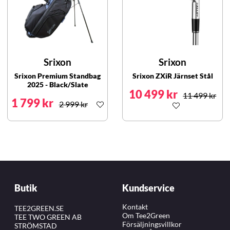
Srixon
Srixon
Srixon Premium Standbag
Srixon ZXiR Järnset Stål
2025 - Black/Slate
10 499 kr
11 499 kr
1 799 kr
2 999 kr
Butik
Kundservice
Kontakt
TEE2GREEN.SE
Om Tee2Green
TEE TWO GREEN AB
Försäljningsvillkor
STRÖMSTAD