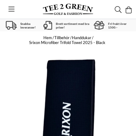
Snabba
Brett sortiment med bra
Fri frakt över
leveranser!
priser!
1500:-
Hem
Tillbehör
Handdukar
Srixon Microfiber Trifold Towel 2025 - Black