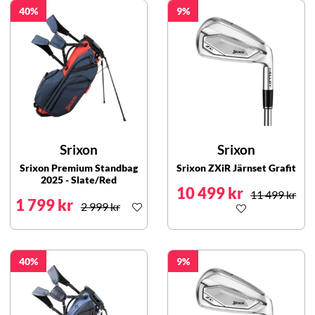
40
9
Srixon
Srixon
Srixon Premium Standbag
Srixon ZXiR Järnset Grafit
2025 - Slate/Red
10 499 kr
11 499 kr
1 799 kr
2 999 kr
40
9