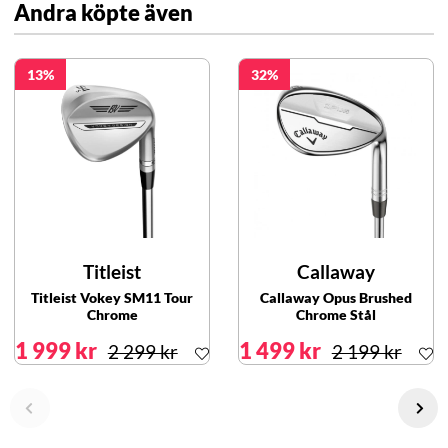
Andra köpte även
13
32
Titleist
Callaway
Titleist Vokey SM11 Tour
Callaway Opus Brushed
Chrome
Chrome Stål
1 999 kr
1 499 kr
2 299 kr
2 199 kr