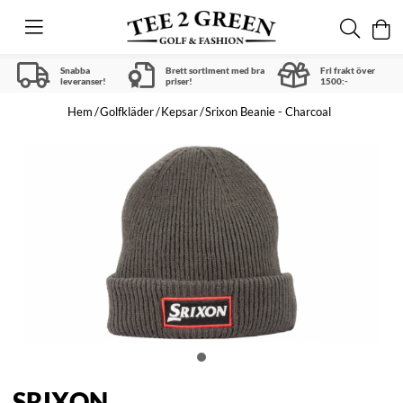
Snabba
Brett sortiment med bra
Fri frakt över
leveranser!
priser!
1500:-
Hem
Golfkläder
Kepsar
Srixon Beanie - Charcoal
SRIXON