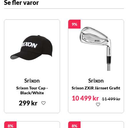
Se fler varor
9
Srixon
Srixon
Srixon Tour Cap -
Srixon ZXiR Järnset Grafit
Black/White
10 499 kr
11 499 kr
299 kr
8
8