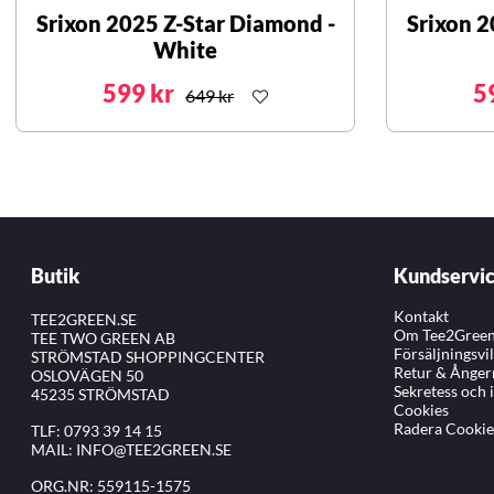
Srixon 2025 Z-Star Diamond -
Srixon 2
White
599 kr
5
649 kr
Butik
Kundservi
Kontakt
TEE2GREEN.SE
Om Tee2Gree
TEE TWO GREEN AB
Försäljningsvi
STRÖMSTAD SHOPPINGCENTER
Retur & Ånger
OSLOVÄGEN 50
Sekretess och 
45235 STRÖMSTAD
Cookies
Radera Cookie
TLF:
0793 39 14 15
MAIL:
INFO@TEE2GREEN.SE
ORG.NR: 559115-1575