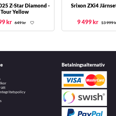
025 Z-Star Diamond -
Srixon ZXi4 Järnset
Tour Yellow
99 kr
9 499 kr
649 kr
13 999 k
ce
Betalningsalternativ
n
llkor
rätt
integritetspolicy
s