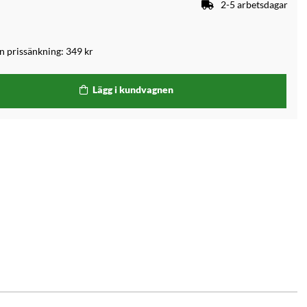
2-5 arbetsdagar
an prissänkning:
349 kr
Lägg i kundvagnen