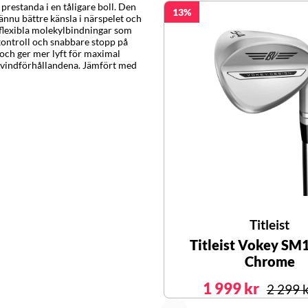
restanda i en tåligare boll. Den
13
ännu bättre känsla i närspelet och
 flexibla molekylbindningar som
kontroll och snabbare stopp på
ch ger mer lyft för maximal
e vindförhållandena. Jämfört med
Titleist
Titleist Vokey SM
Chrome
1 999 kr
2 299 