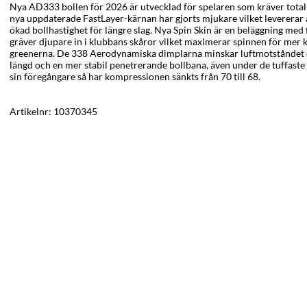
Nya AD333 bollen för 2026 är utvecklad för spelaren som kräver total p
nya uppdaterade FastLayer-kärnan har gjorts mjukare vilket levererar 
ökad bollhastighet för längre slag. Nya Spin Skin är en beläggning med
gräver djupare in i klubbans skåror vilket maximerar spinnen för mer 
greenerna. De 338 Aerodynamiska dimplarna minskar luftmotståndet o
längd och en mer stabil penetrerande bollbana, även under de tuffast
sin föregångare så har kompressionen sänkts från 70 till 68.
Artikelnr:
10370345