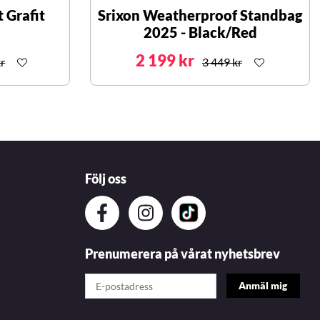
 Grafit
Srixon Weatherproof Standbag
2025 - Black/Red
2 199 kr
r
3 449 kr
Följ oss
Prenumerera på vårat nyhetsbrev