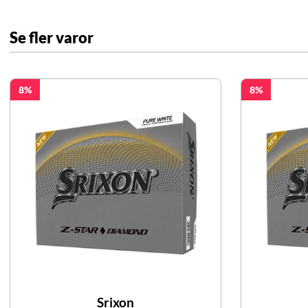
Se fler varor
8
8
Srixon