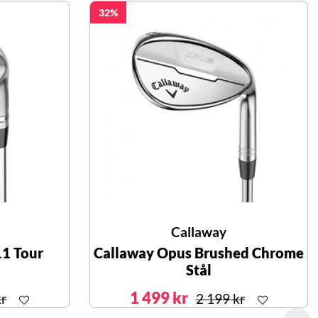
32
Callaway
11 Tour
Callaway Opus Brushed Chrome
Stål
1 499 kr
kr
2 199 kr