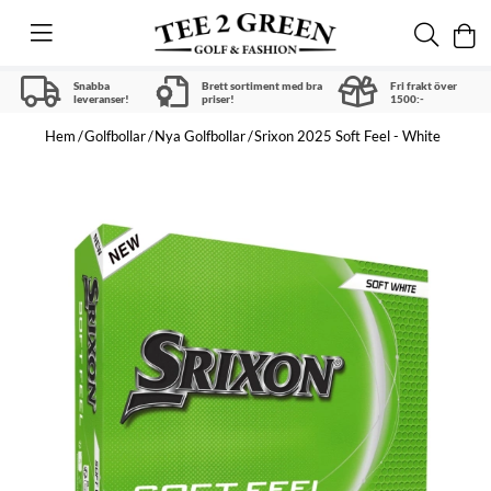
Snabba
Brett sortiment med bra
Fri frakt över
leveranser!
priser!
1500:-
Hem
Golfbollar
Nya Golfbollar
Srixon 2025 Soft Feel - White