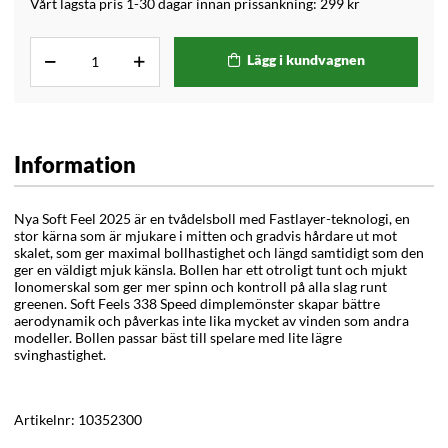
Vårt lägsta pris 1-30 dagar innan prissänkning:
299 kr
Lägg i kundvagnen
Information
Nya Soft
Feel
2025 är en tvådelsboll med
Fastlayer-
teknologi, en
stor kärna som är mjukare i mitten och gradvis hårdare ut mot
skalet, som ger maximal bollhastighet och längd samtidigt som den
ger en väldigt mjuk känsla. Bollen har ett otroligt tunt och mjukt
Ionomerskal
som ger mer spinn och kontroll på alla slag runt
greenen. Soft
Feels
338 Speed
dimplemönster
skapar bättre
aerodynamik och påverkas inte lika mycket av vinden som andra
modeller. Bollen passar bäst till spelare med lite lägre
svinghastighet
.
Artikelnr:
10352300