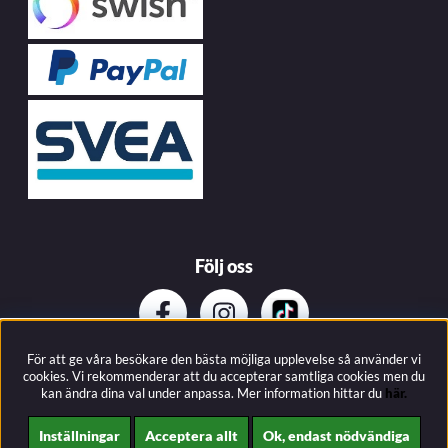
Följ oss
För att ge våra besökare den bästa möjliga upplevelse så använder vi
Prenumerera på vårat nyhetsbrev
cookies. Vi rekommenderar att du accepterar samtliga cookies men du
kan ändra dina val under anpassa.
Mer information hittar du
här.
Inställningar
Acceptera allt
Ok, endast nödvändiga