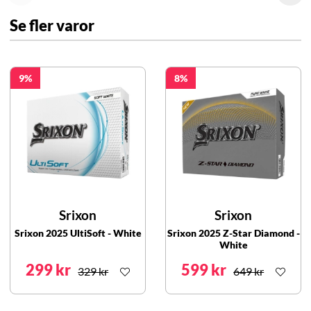
Se fler varor
9
8
Srixon
Srixon
Srixon 2025 UltiSoft - White
Srixon 2025 Z-Star Diamond -
White
299 kr
599 kr
329 kr
649 kr