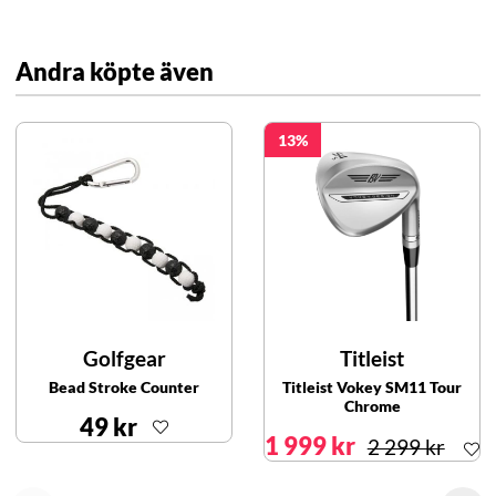
Andra köpte även
13
Golfgear
Titleist
Bead Stroke Counter
Titleist Vokey SM11 Tour
Chrome
49 kr
1 999 kr
2 299 kr