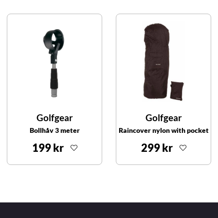
Golfgear
Golfgear
Bollhåv 3 meter
Raincover nylon with pocket
199 kr
299 kr