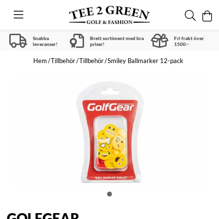
Snabba
Brett sortiment med bra
Fri frakt över
leveranser!
priser!
1500:-
Hem
Tillbehör
Tillbehör
Smiley Ballmarker 12-pack
GOLFGEAR