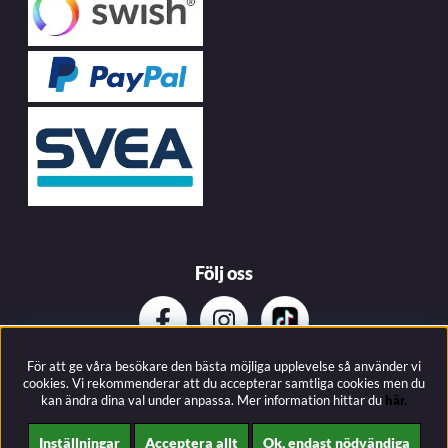
Följ oss
För att ge våra besökare den bästa möjliga upplevelse så använder vi
Prenumerera på vårat nyhetsbrev
cookies. Vi rekommenderar att du accepterar samtliga cookies men du
kan ändra dina val under anpassa.
Mer information hittar du
här.
Inställningar
Acceptera allt
Ok, endast nödvändiga