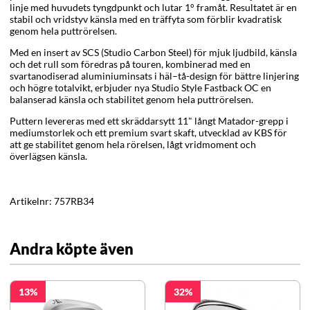
linje med huvudets tyngdpunkt och lutar 1° framåt. Resultatet är en
stabil och vridstyv känsla med en träffyta som förblir kvadratisk
genom hela puttrörelsen.
Med en insert av SCS (Studio Carbon Steel) för mjuk ljudbild, känsla
och det rull som föredras på touren, kombinerad med en
svartanodiserad aluminiuminsats i häl–tå-design för bättre linjering
och högre totalvikt, erbjuder nya Studio Style Fastback OC en
balanserad känsla och stabilitet genom hela puttrörelsen.
Puttern levereras med ett skräddarsytt 11" långt Matador-grepp i
mediumstorlek och ett premium svart skaft, utvecklad av KBS för
att ge stabilitet genom hela rörelsen, lågt vridmoment och
överlägsen känsla.
Artikelnr:
757RB34
Andra köpte även
13
32