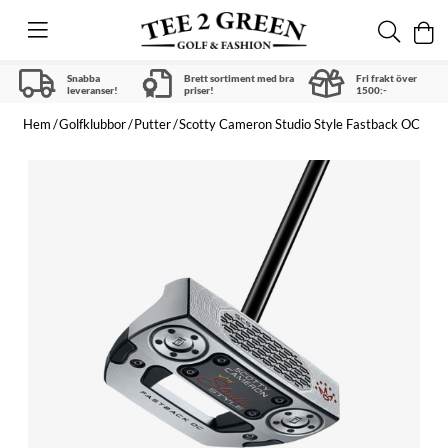
Snabba
Brett sortiment med bra
Fri frakt över
leveranser!
priser!
1500:-
Hem
Golfklubbor
Putter
Scotty Cameron Studio Style Fastback OC