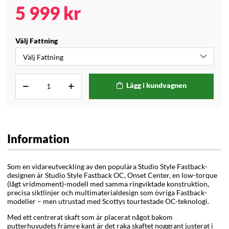
5 999
kr
Välj Fattning
Lägg i kundvagnen
Information
Som en vidareutveckling av den populära Studio Style Fastback-
designen är Studio Style Fastback OC, Onset Center, en
low-torque
(lågt vridmoment)
-modell med samma ringviktade konstruktion,
precisa siktlinjer och multimaterialdesign som övriga Fastback-
modeller – men utrustad med Scottys tourtestade OC-teknologi.
Med ett centrerat skaft som är placerat något bakom
putterhuvudets främre kant är det raka skaftet noggrant justerat i