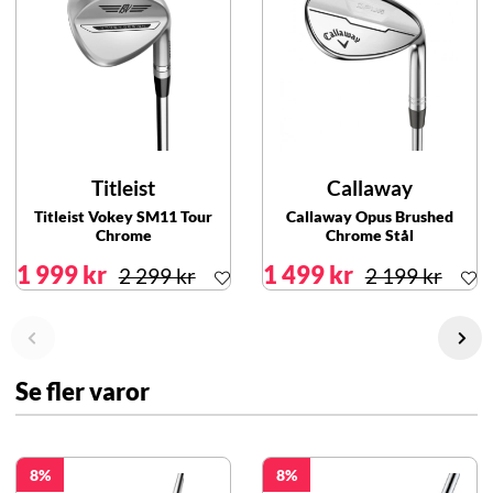
Titleist
Callaway
Titleist Vokey SM11 Tour
Callaway Opus Brushed
Chrome
Chrome Stål
1 999 kr
1 499 kr
2 299 kr
2 199 kr
Se fler varor
8
8