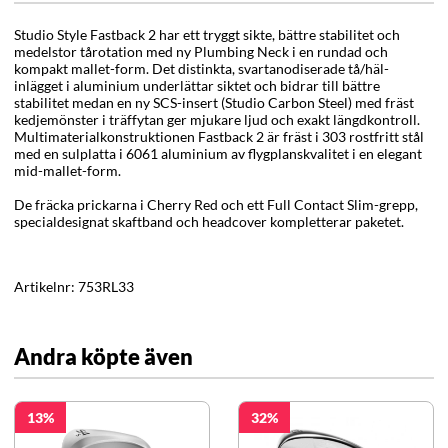
Studio Style Fastback 2 har ett tryggt sikte, bättre stabilitet och
medelstor tårotation med ny Plumbing Neck i en rundad och
kompakt mallet-form. Det distinkta, svartanodiserade tå/häl-
inlägget i aluminium underlättar siktet och bidrar till bättre
stabilitet medan en ny SCS-insert (Studio Carbon Steel) med fräst
kedjemönster i träffytan ger mjukare ljud och exakt längdkontroll.
Multimaterialkonstruktionen Fastback 2 är fräst i 303 rostfritt stål
med en sulplatta i 6061 aluminium av flygplanskvalitet i en elegant
mid-mallet-form.
De fräcka prickarna i Cherry Red och ett Full Contact Slim-grepp,
specialdesignat skaftband och headcover kompletterar paketet.
Artikelnr:
753RL33
Andra köpte även
13
32