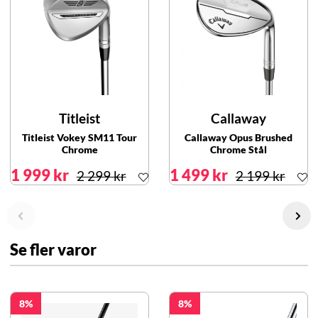
Titleist
Callaway
Titleist Vokey SM11 Tour
Callaway Opus Brushed
Chrome
Chrome Stål
1 999 kr
1 499 kr
2 299 kr
2 199 kr
Se fler varor
8
8