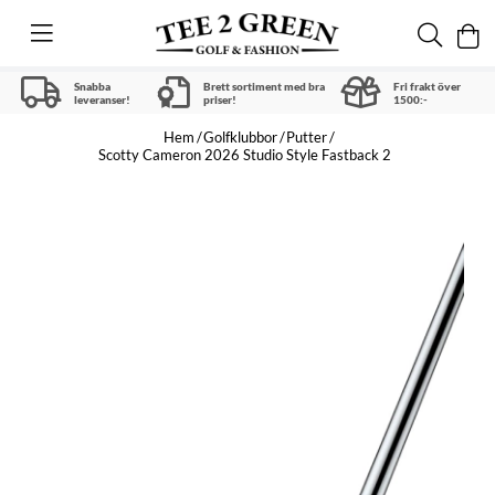
Snabba
Brett sortiment med bra
Fri frakt över
leveranser!
priser!
1500:-
Hem
Golfklubbor
Putter
Scotty Cameron 2026 Studio Style Fastback 2