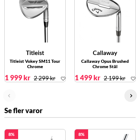
Titleist
Callaway
Titleist Vokey SM11 Tour
Callaway Opus Brushed
Chrome
Chrome Stål
1 999 kr
1 499 kr
2 299 kr
2 199 kr
Se fler varor
8
8