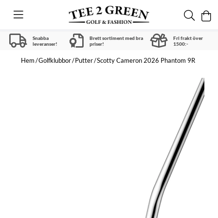
Snabba
Brett sortiment med bra
Fri frakt över
leveranser!
priser!
1500:-
Hem
Golfklubbor
Putter
Scotty Cameron 2026 Phantom 9R