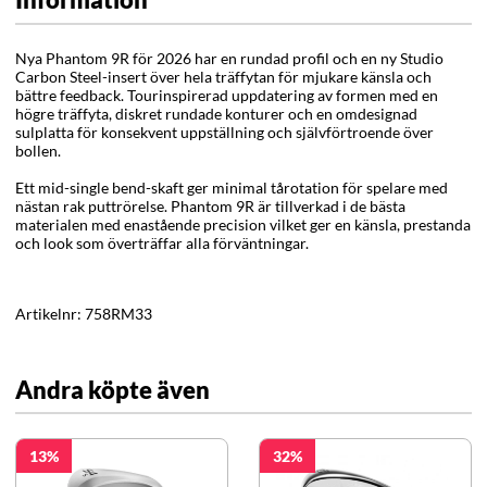
Nya Phantom 9R för 2026 har en rundad profil och en ny Studio
Carbon Steel-insert över hela träffytan för mjukare känsla och
bättre feedback. Tourinspirerad uppdatering av formen med en
högre träffyta, diskret rundade konturer och en omdesignad
sulplatta för konsekvent uppställning och självförtroende över
bollen.
Ett mid-single bend-skaft ger minimal tårotation för spelare med
nästan rak puttrörelse. Phantom 9R är tillverkad i de bästa
materialen med enastående precision vilket ger en känsla, prestanda
och look som överträffar alla förväntningar.
Artikelnr:
758RM33
Andra köpte även
13
32