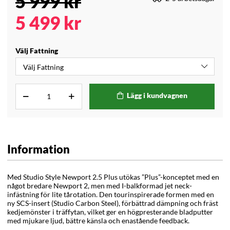
5 999
kr
5 499
kr
Välj Fattning
Lägg i kundvagnen
Information
Med Studio Style Newport 2.5 Plus utökas ”Plus”-konceptet med en
något bredare
Newport 2
, men med I-balkformad jet neck-
infästning för lite tårotation. Den tourinspirerade formen med en
ny SCS-insert (Studio Carbon Steel), förbättrad dämpning och fräst
kedjemönster i träffytan, vilket ger en högpresterande bladputter
med mjukare ljud, bättre känsla och enastående feedback.