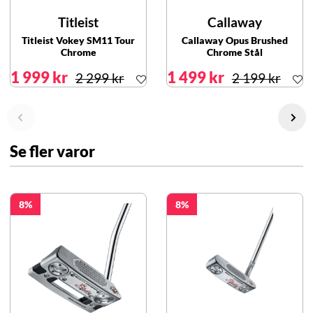
Titleist
Callaway
Titleist Vokey SM11 Tour
Callaway Opus Brushed
Chrome
Chrome Stål
1 999 kr
1 499 kr
2 299 kr
2 199 kr
Se fler varor
8
8