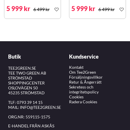
5 999 kr
5 999 kr
6 499 kr
6 499 kr
Butik
Kundservice
Kontakt
TEE2GREEN.SE
Om Tee2Green
TEE TWO GREEN AB
Försäljningsvillkor
STRÖMSTAD
Retur & Ångerrätt
SHOPPINGCENTER
Sekretess och
OSLOVÄGEN 50
integritetspolicy
45235 STRÖMSTAD
Cookies
Radera Cookies
TLF:
0793 39 14 15
MAIL:
INFO@TEE2GREEN.SE
ORG.NR: 559115-1575
E-HANDEL FRÅN ASKÅS