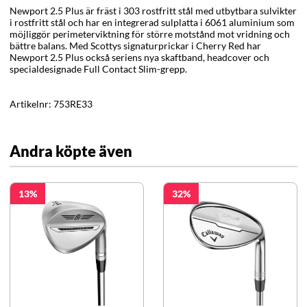
Newport 2.5 Plus är fräst i 303 rostfritt stål med utbytbara sulvikter
i rostfritt stål och har en integrerad sulplatta i 6061 aluminium som
möjliggör perimeterviktning för större motstånd mot vridning och
bättre balans. Med Scottys signaturprickar i Cherry Red har
Newport 2.5 Plus också seriens nya skaftband, headcover och
specialdesignade Full Contact Slim-grepp.
Artikelnr:
753RE33
Andra köpte även
13
32