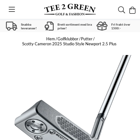
Snabba
Brett sortiment med bra
Fri frakt över
leveranser!
priser!
1500:-
Hem
Golfklubbor
Putter
Scotty Cameron 2025 Studio Style Newport 2.5 Plus