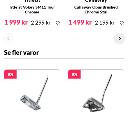
Titleist Vokey SM11 Tour
Callaway Opus Brushed
Chrome
Chrome Stål
1 999 kr
1 499 kr
2 299 kr
2 199 kr
Se fler varor
8
8