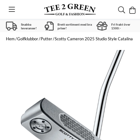
Snabba
Brett sortiment med bra
Fri frakt över
leveranser!
priser!
1500:-
Hem
Golfklubbor
Putter
Scotty Cameron 2025 Studio Style Catalina