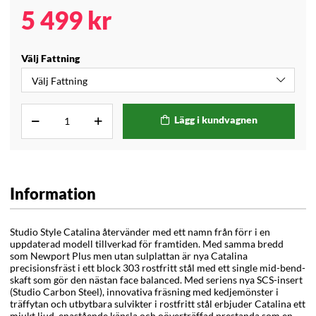
5 499
kr
Välj Fattning
Lägg i kundvagnen
Information
Studio Style Catalina återvänder med ett namn från förr i en
uppdaterad modell tillverkad för framtiden. Med samma bredd
som
Newport Plus
men utan sulplattan är nya Catalina
precisionsfräst i ett block 303 rostfritt stål med ett single mid-bend-
skaft som gör den nästan face balanced.
Med seriens nya SCS-insert
(Studio Carbon Steel), innovativa fräsning med kedjemönster i
träffytan och utbytbara sulvikter i rostfritt stål erbjuder Catalina ett
mjukt ljud, enastående känsla och oöverträffad prestanda som en