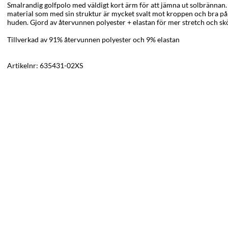
Smalrandig golfpolo med väldigt kort ärm för att jämna ut solbrännan. T
material som med sin struktur är mycket svalt mot kroppen och bra på 
huden. Gjord av återvunnen polyester + elastan för mer stretch och s
Tillverkad av 91% återvunnen polyester och 9% elastan
Artikelnr:
635431-02XS