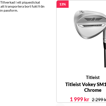
illverkad i ett piquestickat
13
att transportera bort fukt från
kön passform.
Titleist
Titleist Vokey SM
Chrome
1 999 kr
2 299 