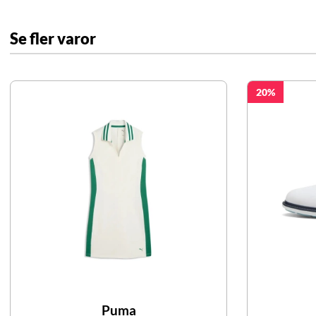
Se fler varor
20
Puma