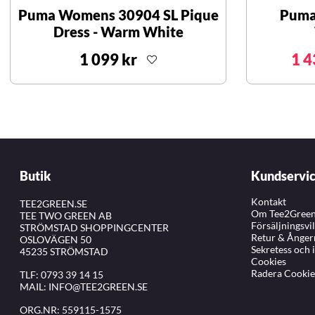
Puma Womens 30904 SL Pique
Puma
Dress - Warm White
1 099 kr
1 4
Butik
Kundservi
Kontakt
TEE2GREEN.SE
Om Tee2Gree
TEE TWO GREEN AB
Försäljningsvi
STRÖMSTAD SHOPPINGCENTER
Retur & Ånger
OSLOVÄGEN 50
Sekretess och 
45235 STRÖMSTAD
Cookies
Radera Cookie
TLF:
0793 39 14 15
MAIL:
INFO@TEE2GREEN.SE
ORG.NR: 559115-1575