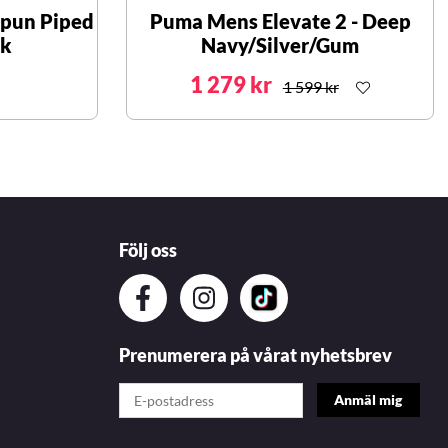
pun Piped
Puma Mens Elevate 2 - Deep
ck
Navy/Silver/Gum
1 279 kr
1 599 kr
Följ oss
Prenumerera på vårat nyhetsbrev