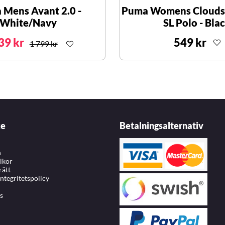
 Mens Avant 2.0 -
Puma Womens Clouds
White/Navy
SL Polo - Bla
39 kr
549 kr
1 799 kr
ce
Betalningsalternativ
n
llkor
rätt
integritetspolicy
s