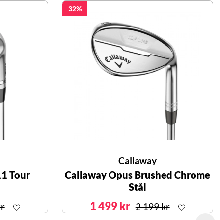
32
Callaway
11 Tour
Callaway Opus Brushed Chrome
Stål
1 499 kr
kr
2 199 kr