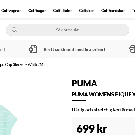
Golfvagnar
Golfbagar
Golfkläder
Golfskor
Golfhandskar
T
er!
Brett sortiment med bra priser!
e Cap Sleeve - White/Mint
PUMA
PUMA WOMENS PIQUE YD
Härlig och stretchig kortärmad 
699
kr