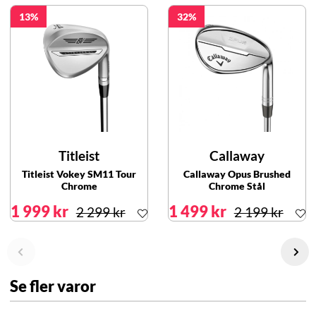
13
32
Titleist
Callaway
Titleist Vokey SM11 Tour
Callaway Opus Brushed
Chrome
Chrome Stål
1 999 kr
1 499 kr
2 299 kr
2 199 kr
Se fler varor