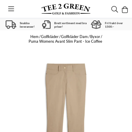
Snabba
Brett sortiment med bra
Fri frakt över
leveranser!
priser!
1500:-
Hem
Golfkläder
Golfkläder Dam
Byxor
Puma Womens Avant Slim Pant - Ice Coffee