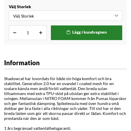
Välj Storlek
Lägg i kundvagnen
Information
Shadowcat har lovordats för både sin höga komfort och bra
stabilitet. Generation 2.0 har en ovandel i coated mesh för en
svalare känsla men ändå förbli vattentät. Den breda sulan
tillsammans med extra TPU-stöd på utsidan ger extra stabilitet i
svingen. Mellansulan i NITRO FOAM kommer från Pumas löparskor
och ger fantastisk dämpning. Spikelessula med över hundra små
dobbar ger bra fäste i alla riktningar och väder. Till sist har vi den
breda lästen som gör att skorna passar direkt ur lådan. Komfort och
prestanda när den är som bäst.
1 års begränsad vattentäthetsgaranti.