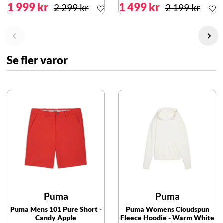
1 999 kr
1 499 kr
2 299 kr
2 199 kr
Se fler varor
Puma
Puma
Puma Mens 101 Pure Short -
Puma Womens Cloudspun
Candy Apple
Fleece Hoodie - Warm White