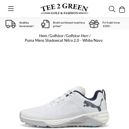
Snabba
Brett sortiment med bra
Fri frakt över
leveranser!
priser!
1500:-
Hem
Golfskor
Golfskor Herr
Puma Mens Shadowcat Nitro 2.0 - White/Navy