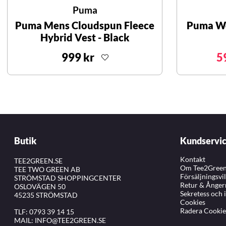
Puma
Puma Mens Cloudspun Fleece
Puma Wo
Hybrid Vest - Black
999 kr
5
Butik
Kundservi
Kontakt
TEE2GREEN.SE
Om Tee2Gree
TEE TWO GREEN AB
Försäljningsvi
STRÖMSTAD SHOPPINGCENTER
Retur & Ånger
OSLOVÄGEN 50
Sekretess och 
45235 STRÖMSTAD
Cookies
Radera Cookie
TLF:
0793 39 14 15
MAIL:
INFO@TEE2GREEN.SE