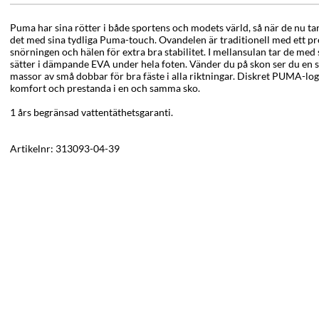
Puma har sina rötter i både sportens och modets värld, så när de nu tar
det med sina tydliga Puma-touch. Ovandelen är traditionell med ett p
snörningen och hälen för extra bra stabilitet. I mellansulan tar de med
sätter i dämpande EVA under hela foten. Vänder du på skon ser du en s
massor av små dobbar för bra fäste i alla riktningar. Diskret PUMA-logo
komfort och prestanda i en och samma sko.
1 års begränsad vattentäthetsgaranti.
Artikelnr:
313093-04-39