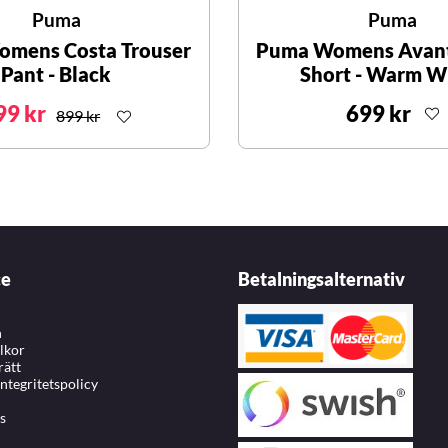
Puma
Puma
mens Costa Trouser
Puma Womens Avant
Pant - Black
Short - Warm W
99 kr
699 kr
899 kr
ce
Betalningsalternativ
n
llkor
rätt
integritetspolicy
s