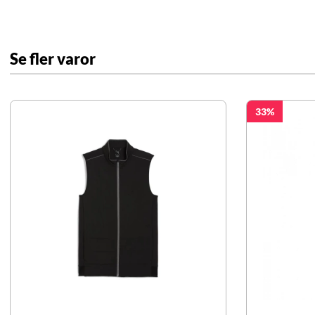
Se fler varor
33