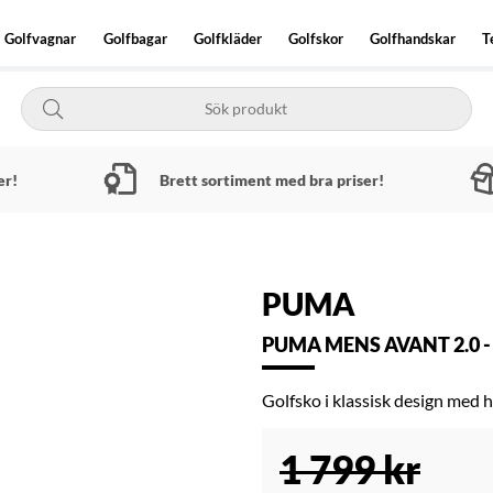
Golfvagnar
Golfbagar
Golfkläder
Golfskor
Golfhandskar
T
er!
Brett sortiment med bra priser!
PUMA
PUMA MENS AVANT 2.0 
Golfsko i klassisk design med 
1 799
kr