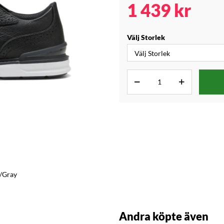
1 439
kr
Välj Storlek
k/Gray
Andra köpte även