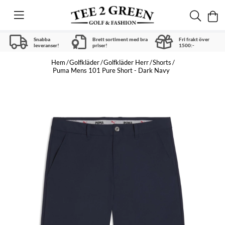
Snabba
Brett sortiment med bra
Fri frakt över
leveranser!
priser!
1500:-
Hem
Golfkläder
Golfkläder Herr
Shorts
Puma Mens 101 Pure Short - Dark Navy