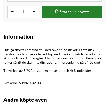
Lägg i kundvagnen
Information
Luftiga shorts i dressad stil med raka chinosfickor. Fantastisk
passform och tillverkade i ett tyg med mycket stretch för att sitta
skönt och öka din rörlighet. Hällor för skärp och finns i flera olika
färger så att du ska hitta din favorit. Innerbenlängd på 8" (20 cm).
Tillverkad av 54% återvunnen polyester och 46% polyester
Artikelnr:
634820-02-30
Andra köpte även