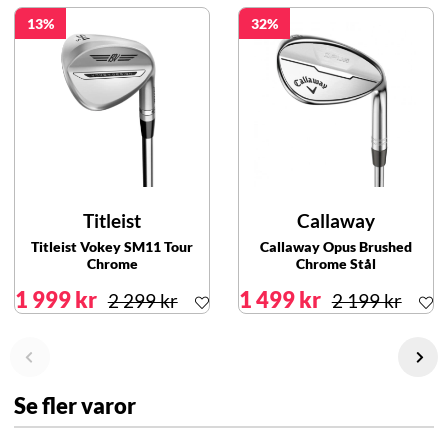
13
32
Titleist
Callaway
Titleist Vokey SM11 Tour
Callaway Opus Brushed
Chrome
Chrome Stål
1 999 kr
1 499 kr
2 299 kr
2 199 kr
Se fler varor