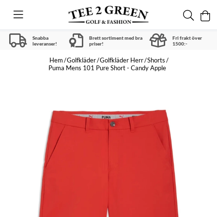
Snabba
Brett sortiment med bra
Fri frakt över
leveranser!
priser!
1500:-
Hem
Golfkläder
Golfkläder Herr
Shorts
Puma Mens 101 Pure Short - Candy Apple