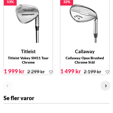
13
32
Titleist
Callaway
Titleist Vokey SM11 Tour
Callaway Opus Brushed
Chrome
Chrome Stål
1 999 kr
1 499 kr
2 299 kr
2 199 kr
Se fler varor