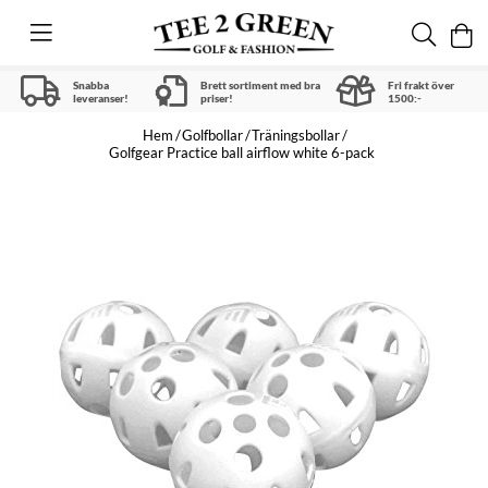
Snabba
Brett sortiment med bra
Fri frakt över
leveranser!
priser!
1500:-
Hem
Golfbollar
Träningsbollar
Golfgear Practice ball airflow white 6-pack