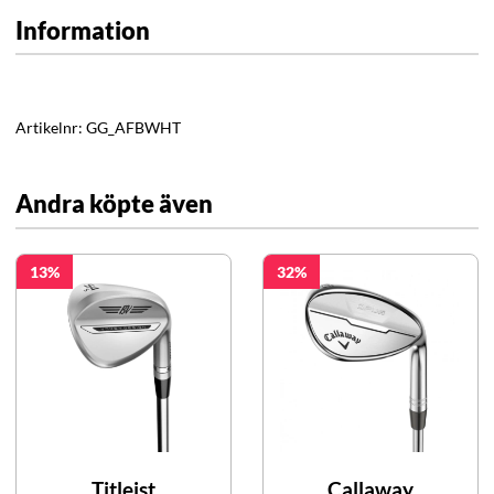
Information
Artikelnr:
GG_AFBWHT
Andra köpte även
13
32
Titleist
Callaway