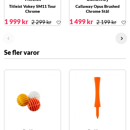
Titleist Vokey SM11 Tour
Callaway Opus Brushed
Chrome
Chrome Stål
1 999 kr
1 499 kr
2 299 kr
2 199 kr
Se fler varor