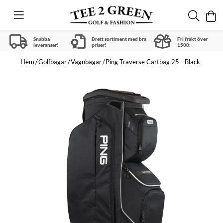
Snabba
Brett sortiment med bra
Fri frakt över
leveranser!
priser!
1500:-
Hem
Golfbagar
Vagnbagar
Ping Traverse Cartbag 25 - Black