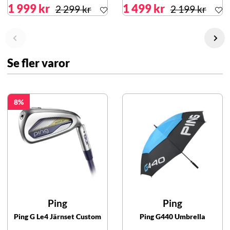
1 999 kr
1 499 kr
2 299 kr
2 199 kr
Se fler varor
8
Ping
Ping
Ping G Le4 Järnset Custom
Ping G440 Umbrella