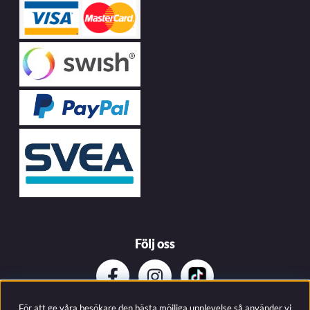
Följ oss
För att ge våra besökare den bästa möjliga upplevelse så använder vi