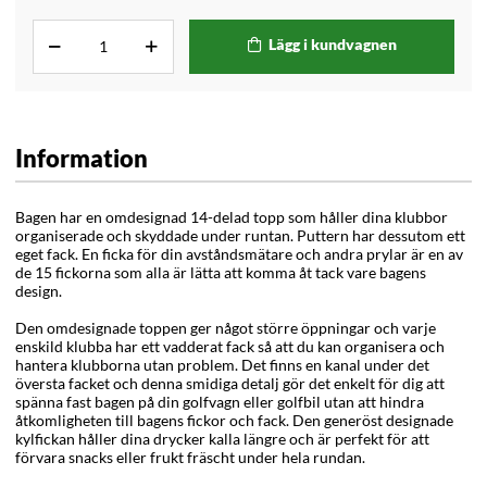
Lägg i kundvagnen
Information
Bagen har en omdesignad 14-delad topp som håller dina klubbor
organiserade och skyddade under runtan. Puttern har dessutom ett
eget fack. En ficka för din avståndsmätare och andra prylar är en av
de 15 fickorna som alla är lätta att komma åt tack vare bagens
design.
Den omdesignade toppen ger något större öppningar och varje
enskild klubba har ett vadderat fack så att du kan organisera och
hantera klubborna utan problem. Det finns en kanal under det
översta facket och denna smidiga detalj gör det enkelt för dig att
spänna fast bagen på din golfvagn eller golfbil utan att hindra
åtkomligheten till bagens fickor och fack. Den generöst designade
kylfickan håller dina drycker kalla längre och är perfekt för att
förvara snacks eller frukt fräscht under hela rundan.