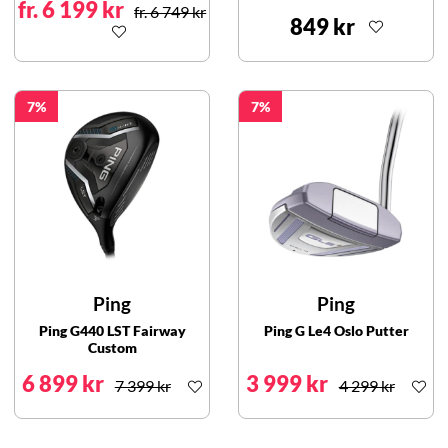
fr. 6 199 kr
fr. 6 749 kr
849 kr
7
7
Ping
Ping
Ping G440 LST Fairway
Ping G Le4 Oslo Putter
Custom
6 899 kr
3 999 kr
7 399 kr
4 299 kr