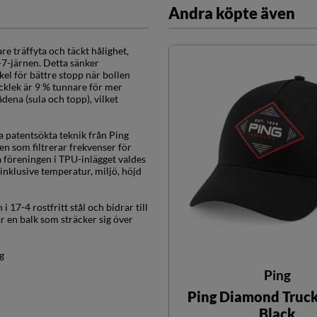
Andra köpte även
e träffyta och täckt hålighet,
4-7-järnen. Detta sänker
kel för bättre stopp när bollen
cklek är 9 % tunnare för mer
ena (sula och topp), vilket
a patentsökta teknik från Ping
en som filtrerar frekvenser för
a föreningen i TPU-inlägget valdes
inklusive temperatur, miljö, höjd
 17-4 rostfritt stål och bidrar till
 en balk som sträcker sig över
g
Ping
Ping Diamond Truck
Black