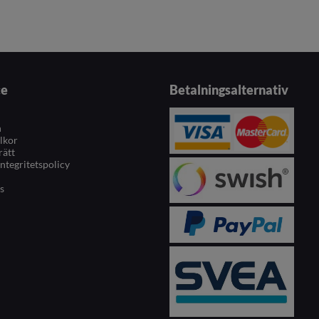
ce
Betalningsalternativ
n
llkor
rätt
integritetspolicy
s