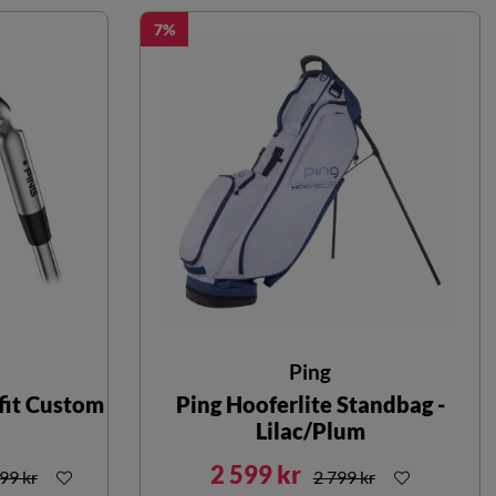
7
Ping
fit Custom
Ping Hooferlite Standbag -
Lilac/Plum
2 599 kr
099 kr
2 799 kr