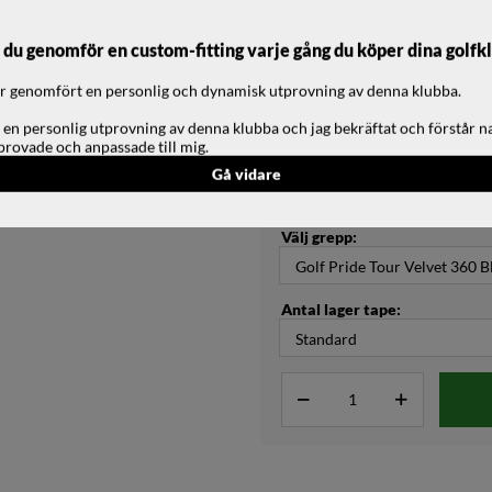
Välj skaftlängd:
u genomför en custom-fitting varje gång du köper dina golfk
har genomfört en personlig och dynamisk utprovning av denna klubba.
Justering lie:
 en personlig utprovning av denna klubba och jag bekräftat och förstår n
provade och anpassade till mig.
Justering loft:
Gå vidare
Välj grepp:
Antal lager tape: