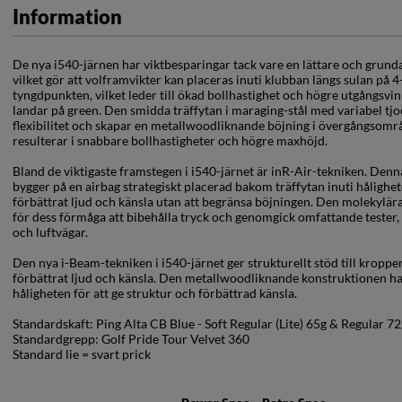
Information
De nya i540-järnen har viktbesparingar tack vare en lättare och grundar
vilket gör att volframvikter kan placeras inuti klubban längs sulan på 
tyngdpunkten, vilket leder till ökad bollhastighet och högre utgångsvin
landar på green. Den smidda träffytan i maraging-stål med variabel tjo
flexibilitet och skapar en metallwoodliknande böjning i övergångsområd
resulterar i snabbare bollhastigheter och högre maxhöjd.
Bland de viktigaste framstegen i i540-järnet är inR-Air-tekniken. Denn
bygger på en airbag strategiskt placerad bakom träffytan inuti hålighet
förbättrat ljud och känsla utan att begränsa böjningen. Den molekylär
för dess förmåga att bibehålla tryck och genomgick omfattande tester, 
och luftvägar.
Den nya i-Beam-tekniken i i540-järnet ger strukturellt stöd till kroppen i
förbättrat ljud och känsla. Den metallwoodliknande konstruktionen har
håligheten för att ge struktur och förbättrad känsla.
Standardskaft: Ping Alta CB Blue
- Soft Regular (Lite) 65g & Regular 72
Standardgrepp: Golf Pride Tour Velvet 360
Standard lie = svart prick