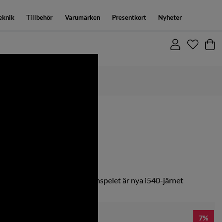
eknik
Tillbehör
Varumärken
Presentkort
Nyheter
Fri frakt över 1500:-
AFIT CUSTOM
 och längd med bra stopp på inspelet är nya i540-järnet
7