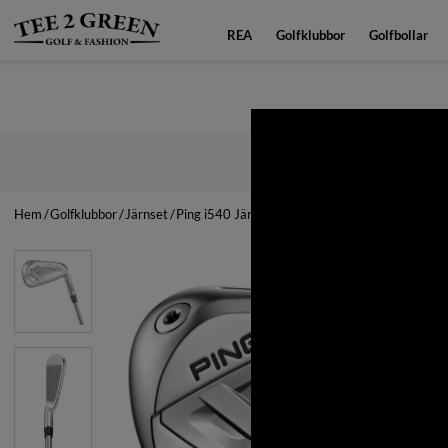
REA
Golfklubbor
Golfbollar
Snabba leverans
Hem
Golfklubbor
Järnset
Ping i540 Järnset Grafit Custom