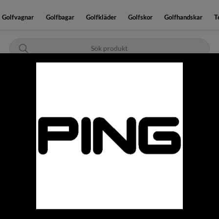
Golfvagnar
Golfbagar
Golfkläder
Golfskor
Golfhandskar
T
er!
Brett sortiment med bra priser!
PING
PING I540 JÄRNSET GR
För golfare som söker mer fart
fullpackat med innovationer.
13 399
kr