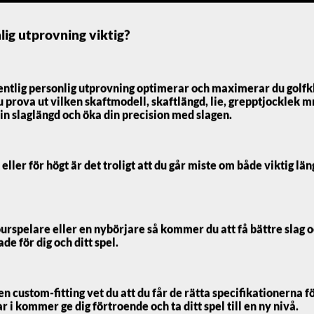
12 399
kr
lig utprovning viktig?
Vårt lägsta pris 1-30 dagar inn
entlig personlig utprovning optimerar och maximerar du golfk
Välj fattning (Höger/Vänster):
u prova ut vilken skaftmodell, skaftlängd, lie, grepptjocklek m
in slaglängd och öka din precision med slagen.
Välj Setuppsättning:
 eller för högt är det troligt att du går miste om både viktig lä
Jag vill köpa till en #4 (+2600 
urspelare eller en nybörjare så kommer du att få bättre slag 
Jag vill köpa till en #Uw (+260
e för dig och ditt spel.
Välj skaft:
custom-fitting vet du att du får de rätta specifikationerna för
 i kommer ge dig förtroende och ta ditt spel till en ny nivå.