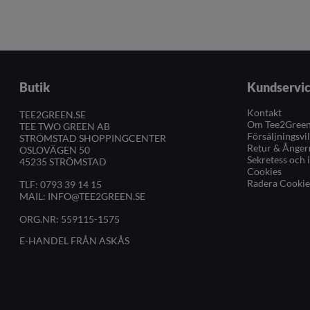
Butik
Kundservi
Kontakt
TEE2GREEN.SE
Om Tee2Gree
TEE TWO GREEN AB
Försäljningsvi
STRÖMSTAD SHOPPINGCENTER
Retur & Ånger
OSLOVÄGEN 50
Sekretess och 
45235 STRÖMSTAD
Cookies
Radera Cookie
TLF:
0793 39 14 15
MAIL:
INFO@TEE2GREEN.SE
ORG.NR: 559115-1575
E-HANDEL FRÅN ASKÅS