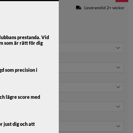
Leveranstid 2+ veckor
an prissänkning:
12399 kr
lubbans prestanda. Vid
m som är rätt för dig
ngd som precision i
kr):
och lägre score med
0 kr):
 just dig och att