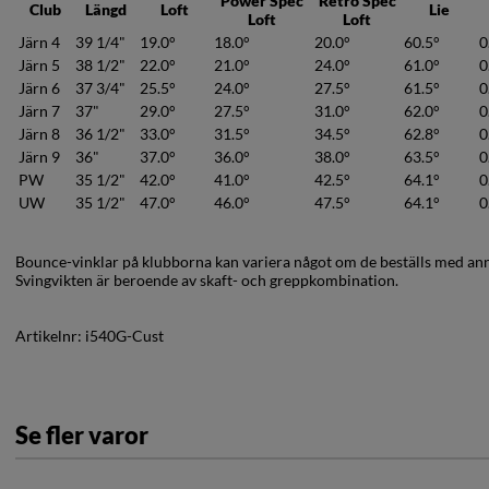
Power Spec
Retro Spec
Club
Längd
Loft
Lie
Loft
Loft
Järn 4
39 1/4"
19.0°
18.0°
20.0°
60.5°
0
Järn 5
38 1/2"
22.0°
21.0°
24.0°
61.0°
0
Järn 6
37 3/4"
25.5°
24.0°
27.5°
61.5°
0
Järn 7
37"
29.0°
27.5°
31.0°
62.0°
0
Järn 8
36 1/2"
33.0°
31.5°
34.5°
62.8°
0
Järn 9
36"
37.0°
36.0°
38.0°
63.5°
0
PW
35 1/2"
42.0°
41.0°
42.5°
64.1°
0
UW
35 1/2"
47.0°
46.0°
47.5°
64.1°
0
Bounce-vinklar på klubborna kan variera något om de beställs med ann
Svingvikten är beroende av skaft- och greppkombination.
Artikelnr:
i540G-Cust
Se fler varor