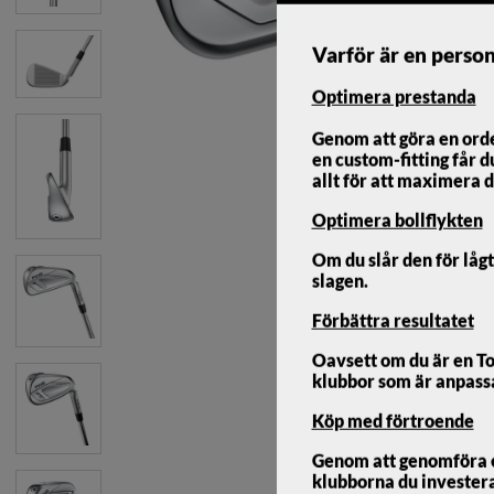
Varför är en person
Optimera prestanda
Genom att göra en ord
en custom-fitting får d
allt för att maximera d
Optimera bollflykten
Om du slår den för lågt
slagen.
Förbättra resultatet
Oavsett om du är en To
klubbor som är anpassad
Ping i540 Järnset
Köp med förtroende
Genom att genomföra en 
klubborna du investerar