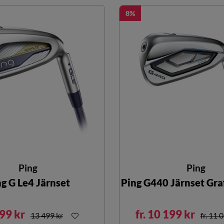
8
Ping
Ping
g G Le4 Järnset
Ping G440 Järnset Gra
99 kr
fr. 10 199 kr
13 499 kr
fr. 11 