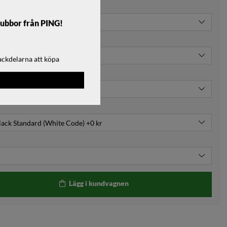
lubbor från PING!
ackdelarna att köpa
Lägg i kundvagnen