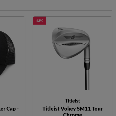
13
Titleist
er Cap -
Titleist Vokey SM11 Tour
Chrome