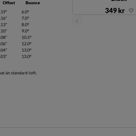
Offset
Bounce
349 kr
.19"
6.0°
.16"
7.0°
.13"
8.0°
.10"
9.0°
.08"
10.5°
.06"
12.0°
.04"
13.0°
.03"
13.0°
at än standard-loft.