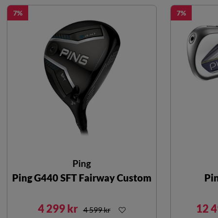
7
7
Ping
Ping G440 SFT Fairway Custom
Pin
4 299 kr
12 4
4 599 kr