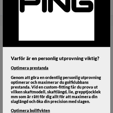
Snabba
Brett sortiment med bra
Fri frakt över
leveranser!
priser!
1500:-
Hem
Golfklubbor
Fairwaywood
Ping G440 SFT Fairway
Varför är en personlig utprovning viktig?
Optimera prestanda
Genom att göra en ordentlig personlig utprovning
optimerar och maximerar du golfklubbans
prestanda. Vid en custom-fitting får du prova ut
vilken skaftmodell, skaftlängd, lie, grepptjocklek
mm som är rätt för dig allt för att maximera din
slaglängd och öka din precision med slagen.
Optimera bollflykten