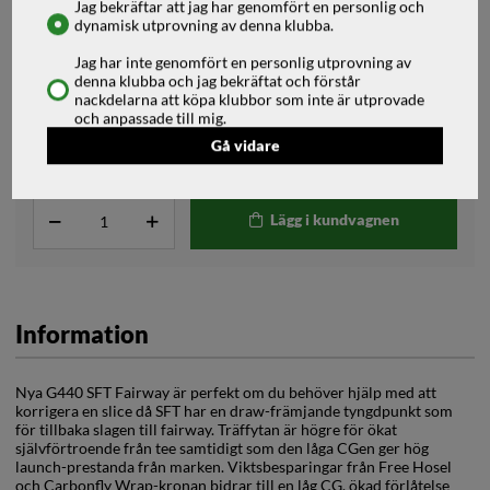
4 599
kr
Jag bekräftar att jag har genomfört en personlig och
2-5 arbetsdagar
dynamisk utprovning av denna klubba.
4 299
kr
Jag har inte genomfört en personlig utprovning av
denna klubba och jag bekräftat och förstår
nackdelarna att köpa klubbor som inte är utprovade
och anpassade till mig.
Välj Fattning
Gå vidare
Lägg i kundvagnen
Information
Nya G440 SFT Fairway är perfekt om du behöver hjälp med att
korrigera en slice då SFT har en draw-främjande tyngdpunkt som
för tillbaka slagen till fairway. Träffytan är högre för ökat
självförtroende från tee samtidigt som den låga CGen ger hög
launch-prestanda från marken. Viktsbesparingar från Free Hosel
och Carbonfly Wrap-kronan bidrar till en låg CG, ökad förlåtelse