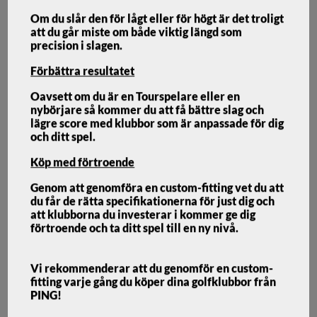
Om du slår den för lågt eller för högt är det troligt
att du går miste om både viktig längd som
precision i slagen.
Förbättra resultatet
Ping G440 SFT Fairway
Oavsett om du är en Tourspelare eller en
nybörjare så kommer du att få bättre slag och
lägre score med klubbor som är anpassade för dig
PING
och ditt spel.
PING G440 SFT FAIRWAY
Köp med förtroende
Genom att genomföra en custom-fitting vet du att
Om du behöver hjälp med att korrigera en slice har SFT en
du får de rätta specifikationerna för just dig och
draw-främjande tyngdpunkt som för tillbaka slagen till
att klubborna du investerar i kommer ge dig
fairway.
förtroende och ta ditt spel till en ny nivå.
Vi rekommenderar att du genomför en custom-
fitting varje gång du köper dina golfklubbor från
PING!