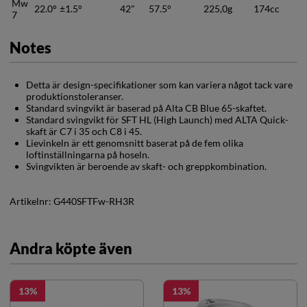
Mw
22.0°
±1.5°
42"
57.5°
225,0g
174cc
7
Notes
Detta är design-specifikationer som kan variera något tack vare
produktionstoleranser.
Standard svingvikt är baserad på Alta CB Blue 65-skaftet.
Standard svingvikt för SFT HL (High Launch) med ALTA Quick-
skaft är C7 i 35 och C8 i 45.
Lievinkeln är ett genomsnitt baserat på de fem olika
loftinställningarna på hoseln.
Svingvikten är beroende av skaft- och greppkombination.
Artikelnr:
G440SFTFw-RH3R
Andra köpte även
13
13