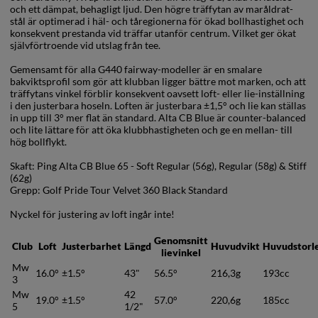
och ett dämpat, behagligt ljud. Den högre träffytan av maråldrat-
stål är optimerad i häl- och tåregionerna för ökad bollhastighet och
konsekvent prestanda vid träffar utanför centrum. Vilket ger ökat
självförtroende vid utslag från tee.
Gemensamt för alla G440 fairway-modeller är en smalare
bakviktsprofil som gör att klubban ligger bättre mot marken, och att
träffytans vinkel förblir konsekvent oavsett loft- eller lie-inställning
i den justerbara hoseln. Loften är justerbara ±1,5° och lie kan ställas
in upp till 3° mer flat än standard. Alta CB Blue är counter-balanced
och lite lättare för att öka klubbhastigheten och ge en mellan- till
hög bollflykt.
Skaft: Ping Alta CB Blue 65 - Soft Regular (56g), Regular (58g) & Stiff
(62g)
Grepp: Golf Pride Tour Velvet 360 Black Standard
Nyckel för justering av loft ingår inte!
Genomsnitt
Club
Loft
Justerbarhet
Längd
Huvudvikt
Huvudstorl
lievinkel
Mw
16.0°
±1.5°
43"
56.5°
216,3g
193cc
3
Mw
42
19.0°
±1.5°
57.0°
220,6g
185cc
5
1/2"