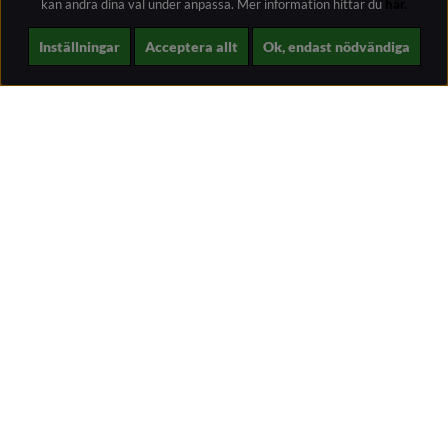
kan ändra dina val under anpassa.
Mer information hittar du
här.
Inställningar
Acceptera allt
Ok, endast nödvändiga