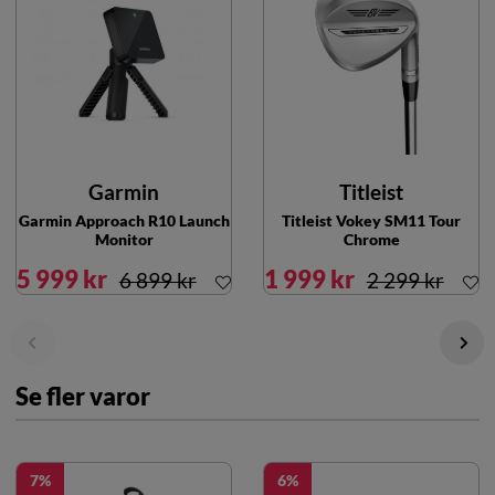
Garmin
Titleist
Garmin Approach R10 Launch
Titleist Vokey SM11 Tour
Monitor
Chrome
5 999 kr
1 999 kr
6 899 kr
2 299 kr
Se fler varor
7
6