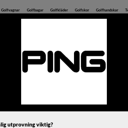
Golfvagnar
Golfbagar
Golfkläder
Golfskor
Golfhandskar
T
er!
Brett sortiment med bra priser!
PING
PING G440 LST FAIRWA
Fairwaywood i titanium för sp
mindre spinn och mer kontroll 
7 399
kr
lig utprovning viktig?