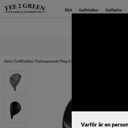
REA
Golfklubbor
Golfbollar
Snabba leverans
Hem
Golfklubbor
Fairwaywood
Ping G440 LST Fairway Custom
Varför är en person