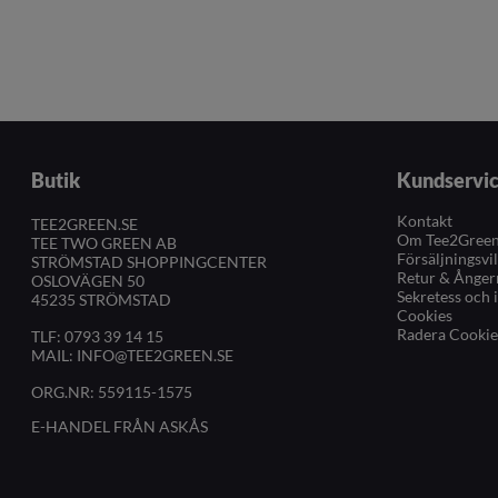
Butik
Kundservi
Kontakt
TEE2GREEN.SE
Om Tee2Gree
TEE TWO GREEN AB
Försäljningsvi
STRÖMSTAD SHOPPINGCENTER
Retur & Ånger
OSLOVÄGEN 50
Sekretess och 
45235 STRÖMSTAD
Cookies
Radera Cookie
TLF:
0793 39 14 15
MAIL:
INFO@TEE2GREEN.SE
ORG.NR: 559115-1575
E-HANDEL FRÅN ASKÅS