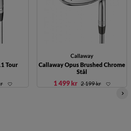
Callaway
11 Tour
Callaway Opus Brushed Chrome
Stål
1 499 kr
kr
2 199 kr