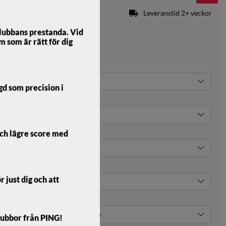
Leveranstid 2+ veckor
lubbans prestanda. Vid
m som är rätt för dig
an prissänkning:
6899 kr
ngd som precision i
och lägre score med
 just dig och att
lubbor från PING!