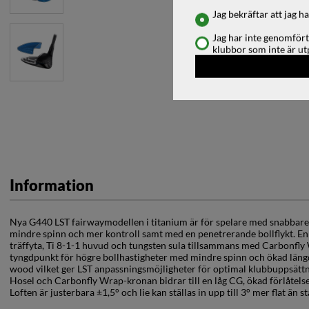
Jag bekräftar att jag 
Jag har inte genomfört
klubbor som inte är ut
Information
Nya G440 LST fairwaymodellen i titanium är för spelare med snabbare 
mindre spinn och mer kontroll samt med en penetrerande bollflykt. En
träffyta, Ti 8-1-1 huvud och tungsten sula tillsammans med Carbonfly
tyngdpunkt för högre bollhastigheter med mindre spinn och ökad län
wood vilket ger LST anpassningsmöjligheter för optimal klubbuppsättn
Hosel och Carbonfly Wrap-kronan bidrar till en låg CG, ökad förlåtelse
Loften är justerbara ±1,5° och lie kan ställas in upp till 3° mer flat än s