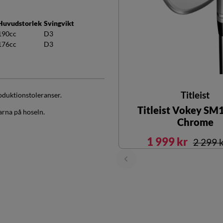
Huvudstorlek
Svingvikt
190cc
D3
176cc
D3
Titleist
oduktionstoleranser.
Titleist Vokey SM
arna på hoseln.
Chrome
1 999 kr
2 299 