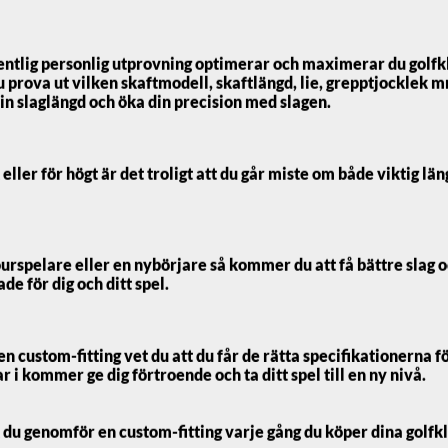
6 899
kr
entlig personlig utprovning optimerar och maximerar du golfk
u prova ut vilken skaftmodell, skaftlängd, lie, grepptjocklek m
Vårt lägsta pris 1-30 dagar inn
in slaglängd och öka din precision med slagen.
Välj fattning (Höger/Vänster):
 eller för högt är det troligt att du går miste om både viktig lä
Välj loft:
urspelare eller en nybörjare så kommer du att få bättre slag 
Välj skaft:
e för dig och ditt spel.
Välj skaftlängd:
stom
custom-fitting vet du att du får de rätta specifikationerna för
 i kommer ge dig förtroende och ta ditt spel till en ny nivå.
Välj grepp:
u genomför en custom-fitting varje gång du köper dina golfk