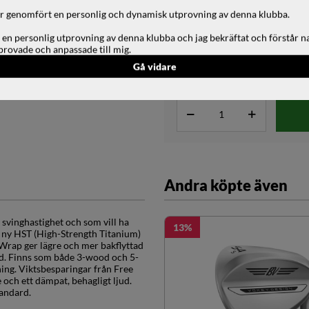
Antal lager tape:
har genomfört en personlig och dynamisk utprovning av denna klubba.
 en personlig utprovning av denna klubba och jag bekräftat och förstår n
provade och anpassade till mig.
Logo Down:
Gå vidare
Andra köpte även
svinghastighet och som vill ha
13
 ny HST (High-Strength Titanium)
 Wrap ger lägre och mer bakflyttad
gd. Finns som både 3-wood och 5-
ing. Viktsbesparingar från Free
 och ett dämpat, behagligt ljud.
tandard.