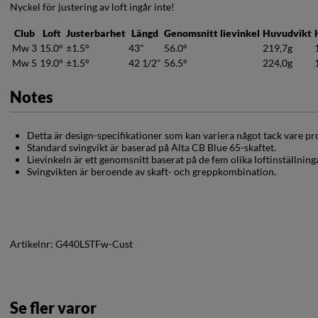
Nyckel för justering av loft ingår inte!
Club
Loft
Justerbarhet
Längd
Genomsnitt lievinkel
Huvudvikt
Mw 3
15.0°
±1.5°
43"
56.0°
219,7g
Mw 5
19.0°
±1.5°
42 1/2"
56.5°
224,0g
Notes
Detta är design-specifikationer som kan variera något tack vare pr
Standard svingvikt är baserad på Alta CB Blue 65-skaftet.
Lievinkeln är ett genomsnitt baserat på de fem olika loftinställning
Svingvikten är beroende av skaft- och greppkombination.
Artikelnr:
G440LSTFw-Cust
Se fler varor