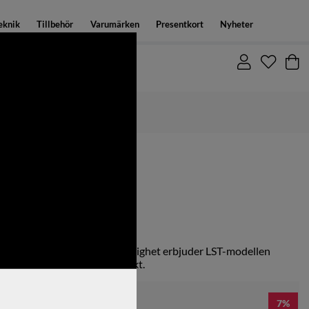
eknik
Tillbehör
Varumärken
Presentkort
Nyheter
Fri frakt över 1500:-
Y CUSTOM
elare med snabbare svinghastighet erbjuder LST-modellen
med en penetrerande bollflykt.
7