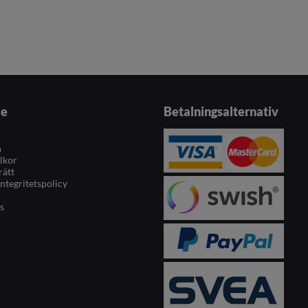
ce
Betalningsalternativ
n
llkor
rätt
integritetspolicy
s