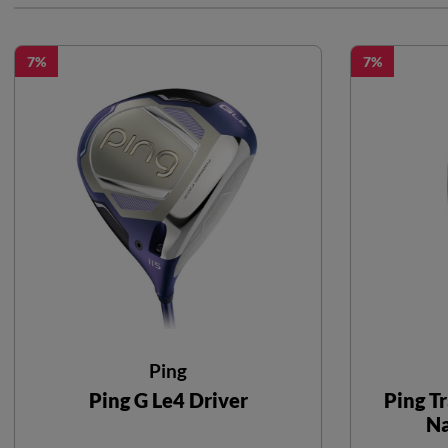
7
7
Ping
Ping G Le4 Driver
Ping T
Na