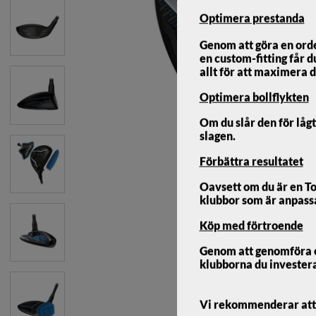
Optimera prestanda
Genom att göra en ord
en custom-fitting får d
allt för att maximera d
Optimera bollflykten
Om du slår den för lågt
slagen.
Förbättra resultatet
Oavsett om du är en To
klubbor som är anpassad
Köp med förtroende
Ping G440 LST Fairway Cu
Genom att genomföra en 
klubborna du investerar
Vi rekommenderar att d