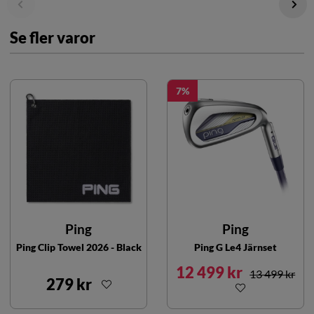
Se fler varor
7
Ping
Ping
Ping Clip Towel 2026 - Black
Ping G Le4 Järnset
12 499 kr
13 499 kr
279 kr