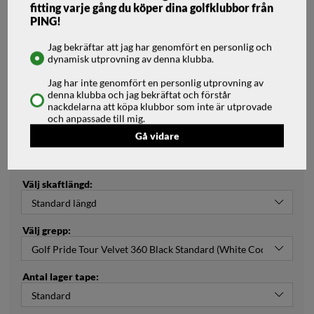
fitting varje gång du köper dina golfklubbor från
Vårt lägsta pris 1-30 dagar innan prissänkning:
6899 kr
PING!
Välj fattning (Höger/Vänster):
Jag bekräftar att jag har genomfört en personlig och
dynamisk utprovning av denna klubba.
Jag har inte genomfört en personlig utprovning av
Välj loft:
denna klubba och jag bekräftat och förstår
nackdelarna att köpa klubbor som inte är utprovade
och anpassade till mig.
Gå vidare
Välj skaft:
Välj skaftlängd:
Välj grepp:
Antal lager tape: