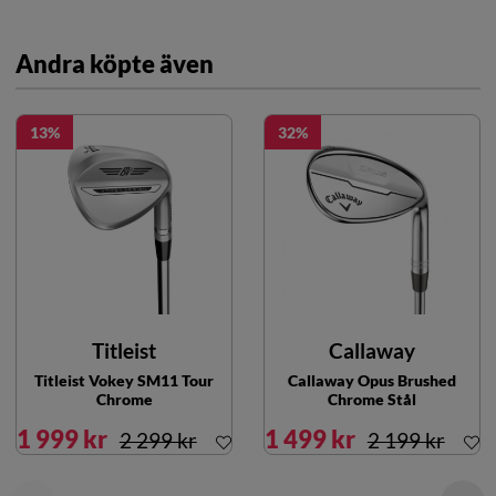
Andra köpte även
13
32
Titleist
Callaway
Titleist Vokey SM11 Tour
Callaway Opus Brushed
Chrome
Chrome Stål
1 999 kr
1 499 kr
2 299 kr
2 199 kr