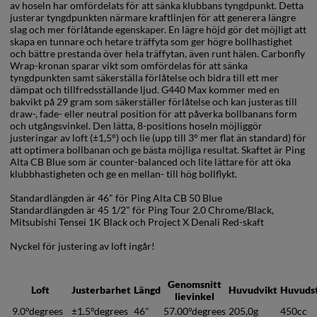
av hoseln har omfördelats för att sänka klubbans tyngdpunkt. Detta
justerar tyngdpunkten närmare kraftlinjen för att generera längre
slag och mer förlåtande egenskaper. En lägre höjd gör det möjligt att
skapa en tunnare och hetare träffyta som ger högre bollhastighet
och bättre prestanda över hela träffytan, även runt hälen. Carbonfly
Wrap-kronan sparar vikt som omfördelas för att sänka
tyngdpunkten samt säkerställa förlåtelse och bidra till ett mer
dämpat och tillfredsställande ljud. G440 Max kommer med en
bakvikt på 29 gram som säkerställer förlåtelse och kan justeras till
draw-, fade- eller neutral position för att påverka bollbanans form
och utgångsvinkel. Den lätta, 8-positions hoseln möjliggör
justeringar av loft (±1,5°) och lie (upp till 3° mer flat än standard) för
att optimera bollbanan och ge bästa möjliga resultat. Skaftet är Ping
Alta CB Blue som är counter-balanced och lite lättare för att öka
klubbhastigheten och ge en mellan- till hög bollflykt.
Standardlängden är 46" för Ping Alta CB 50 Blue
Standardlängden är 45 1/2" för Ping Tour 2.0 Chrome/Black,
Mitsubishi Tensei 1K Black och Project X Denali Red-skaft
Nyckel för justering av loft ingår!
Genomsnitt
Loft
Justerbarhet
Längd
Huvudvikt
Huvudst
lievinkel
9.0°
degrees
±1.5°
degrees
46"
57.00°
degrees
205,0g
450cc