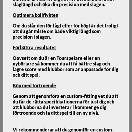
slaglängd och öka din precision med slagen.
Optimera bollflykten
Om du slår den för lågt eller för högt är det troligt
att du går miste om både viktig längd som
Ping G440 LST Driver Custom
precision i slagen.
Förbättra resultatet
PING
Oavsett om du är en Tourspelare eller en
nybörjare så kommer du att få bättre slag och
PING G440 LST DRIVER CUSTOM
lägre score med klubbor som är anpassade för dig
och ditt spel.
G440 LST-modellen är särskilt lämplig för spelare med
Köp med förtroende
snabbare svingar och erbjuder mindre spinn, mer kontroll och
en penetrerande bollbana.
Genom att genomföra en custom-fitting vet du att
du får de rätta specifikationerna för just dig och
7 399
kr
att klubborna du investerar i kommer ge dig
7
förtroende och ta ditt spel till en ny nivå.
Leveranstid 2+ veckor
6 899
kr
Vi rekommenderar att du genomför en custom-