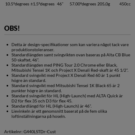
10.5°
degrees
±1.5°
degrees
46"
57.00°
degrees
205,0g
450cc
OBS!
Detta är design-specifikationer som kan variera något tack vare
produktionstoleranser.
Standardlängden samt svingvikten ovan baseras på Alta CB Blue
50-skaftet, 46".
Standardlängden med PING Tour 2.0 Chrome eller Black,
Mitsubishi Tensei 1K och Project X Denali Red-skaft är 45 1/2".
Standard svingvikt med Project X Denali Red 60 är 1 punkt
högre än standard.
Standard svingvikt med Mitsubishi Tensei 1K Black 65 är 2
punkter högre än standard.
Standard svingvikt för HL (High-Launch) med ALTA Quick är
D2 för flex 35 och D3 för flex 45.
Standardlängd för HL (High-Launch) är 46".
Lievinkeln är ett genomsnitt baserat på de fem olika
loftinställningarna på hoseln.
Artikelnr:
G440LSTDr-Cust