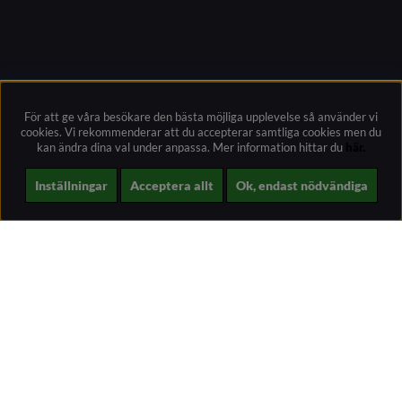
För att ge våra besökare den bästa möjliga upplevelse så använder vi
cookies. Vi rekommenderar att du accepterar samtliga cookies men du
kan ändra dina val under anpassa.
Mer information hittar du
här.
Inställningar
Acceptera allt
Ok, endast nödvändiga