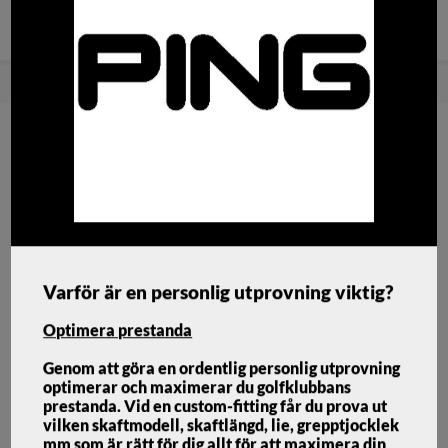
Snabba
Brett sortiment med bra
Fri frakt över
leveranser!
priser!
1500:-
Hem
Golfklubbor
Driver
Ping G440 LST Driver Custom
Varför är en personlig utprovning viktig?
Optimera prestanda
Genom att göra en ordentlig personlig utprovning
optimerar och maximerar du golfklubbans
prestanda. Vid en custom-fitting får du prova ut
vilken skaftmodell, skaftlängd, lie, grepptjocklek
mm som är rätt för dig allt för att maximera din