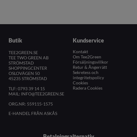
Butik
Kundservice
Kontakt
TEE2GREEN.SE
Om Tee2Green
TEE TWO GREEN AB
Försäljningsvillkor
STRÖMSTAD
Retur & Ångerrätt
SHOPPINGCENTER
Sekretess och
OSLOVÄGEN 50
integritetspolicy
45235 STRÖMSTAD
Cookies
Radera Cookies
TLF:
0793 39 14 15
MAIL:
INFO@TEE2GREEN.SE
ORG.NR: 559115-1575
E-HANDEL FRÅN ASKÅS
Betalningsalternativ