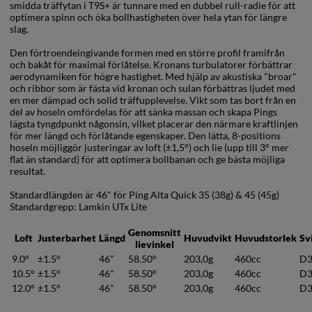
smidda träffytan i T9S+ är tunnare med en dubbel rull-radie för att
optimera spinn och öka bollhastigheten över hela ytan för längre
slag.
Den förtroendeingivande formen med en större profil framifrån
och bakåt för maximal förlåtelse. Kronans turbulatorer förbättrar
aerodynamiken för högre hastighet. Med hjälp av akustiska "broar"
och ribbor som är fästa vid kronan och sulan förbättras ljudet med
en mer dämpad och solid träffupplevelse. Vikt som tas bort från en
del av hoseln omfördelas för att sänka massan och skapa Pings
lägsta tyngdpunkt någonsin, vilket placerar den närmare kraftlinjen
för mer längd och förlåtande egenskaper. Den lätta, 8-positions
hoseln möjliggör justeringar av loft (±1,5°) och lie (upp till 3° mer
flat än standard) för att optimera bollbanan och ge bästa möjliga
resultat.
Standardlängden är 46" för Ping Alta Quick 35 (38g) & 45 (45g)
Standardgrepp: Lamkin UTx Lite
Genomsnitt
Loft
Justerbarhet
Längd
Huvudvikt
Huvudstorlek
Sv
lievinkel
9.0°
±1.5°
46"
58.50°
203,0g
460cc
D
10.5°
±1.5°
46"
58.50°
203,0g
460cc
D
12.0°
±1.5°
46"
58.50°
203,0g
460cc
D