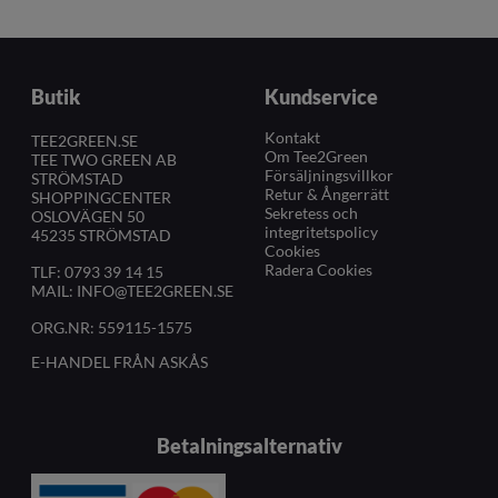
Butik
Kundservice
Kontakt
TEE2GREEN.SE
Om Tee2Green
TEE TWO GREEN AB
Försäljningsvillkor
STRÖMSTAD
Retur & Ångerrätt
SHOPPINGCENTER
Sekretess och
OSLOVÄGEN 50
integritetspolicy
45235 STRÖMSTAD
Cookies
Radera Cookies
TLF:
0793 39 14 15
MAIL:
INFO@TEE2GREEN.SE
ORG.NR: 559115-1575
E-HANDEL FRÅN ASKÅS
Betalningsalternativ