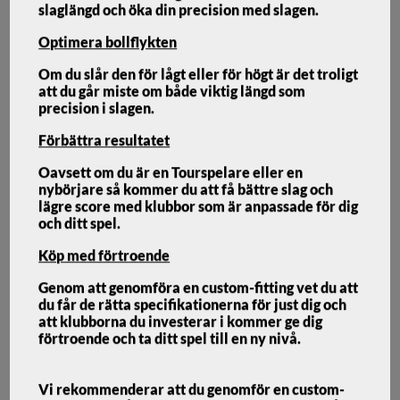
slaglängd och öka din precision med slagen.
Optimera bollflykten
Om du slår den för lågt eller för högt är det troligt
att du går miste om både viktig längd som
Ping G440 K HL Driver
precision i slagen.
Förbättra resultatet
PING
Oavsett om du är en Tourspelare eller en
nybörjare så kommer du att få bättre slag och
PING G440 K HL DRIVER CUSTOM
lägre score med klubbor som är anpassade för dig
och ditt spel.
Driver med lättare komponenter som ger ökad bollhastighet
Köp med förtroende
och rekordhöga MOI som leder till längre och rakare slag.
Genom att genomföra en custom-fitting vet du att
du får de rätta specifikationerna för just dig och
7 999
kr
8
att klubborna du investerar i kommer ge dig
förtroende och ta ditt spel till en ny nivå.
Leveranstid 2+ veckor
7 399
kr
Vi rekommenderar att du genomför en custom-