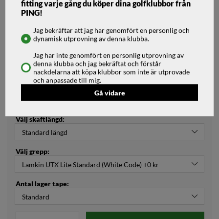
Vårt lägsta pris 1-30 dagar innan prissänkning:
7399 kr
fitting varje gång du köper dina golfklubbor från
PING!
Välj fattning (Höger/Vänster):
Jag bekräftar att jag har genomfört en personlig och
dynamisk utprovning av denna klubba.
Välj loft:
Jag har inte genomfört en personlig utprovning av
denna klubba och jag bekräftat och förstår
nackdelarna att köpa klubbor som inte är utprovade
och anpassade till mig.
Välj skaft:
Gå vidare
Välj skaftlängd:
Välj grepp:
Antal lager tape: