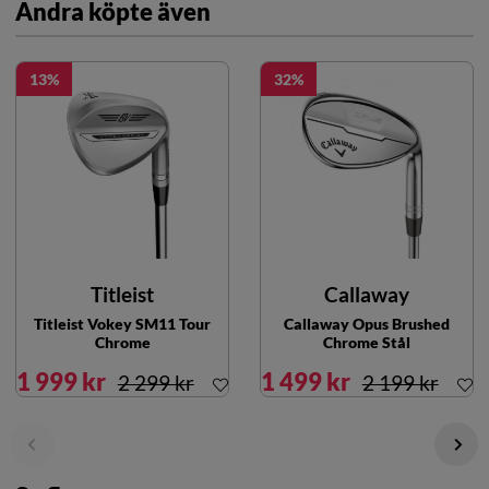
Andra köpte även
13
32
Titleist
Callaway
Titleist Vokey SM11 Tour
Callaway Opus Brushed
Chrome
Chrome Stål
1 999 kr
1 499 kr
2 299 kr
2 199 kr