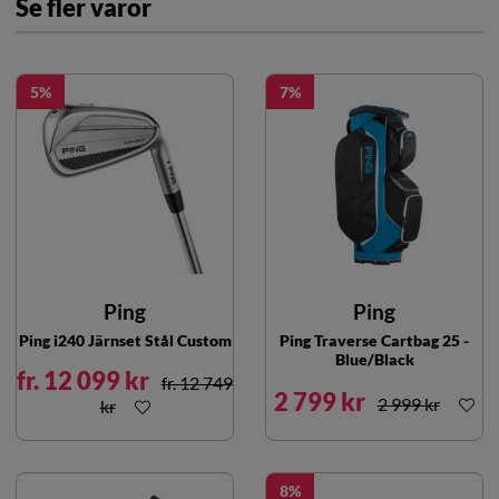
Se fler varor
5
7
Ping
Ping
Ping i240 Järnset Stål Custom
Ping Traverse Cartbag 25 -
Blue/Black
fr. 12 099 kr
fr. 12 749
2 799 kr
2 999 kr
kr
8