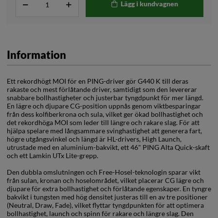
Lägg i kundvagnen
Information
Ett rekordhögt MOI för en PING-driver gör G440 K till deras
rakaste och mest förlåtande driver, samtidigt som den levererar
snabbare bollhastigheter och justerbar tyngdpunkt för mer längd.
En lägre och djupare CG-position uppnås genom viktbesparingar
från dess kolfiberkrona och sula, vilket ger ökad bollhastighet och
det rekordhöga MOI som leder till längre och rakare slag. För att
hjälpa spelare med långsammare svinghastighet att generera fart,
högre utgångsvinkel och längd är HL-drivers, High Launch,
utrustade med en aluminium-bakvikt, ett 46" PING Alta Quick-skaft
och ett Lamkin UTx Lite-grepp.
Den dubbla omslutningen och Free-Hosel-teknologin sparar vikt
från sulan, kronan och hoselområdet, vilket placerar CG lägre och
djupare för extra bollhastighet och förlåtande egenskaper. En tyngre
bakvikt i tungsten med hög densitet justeras till en av tre positioner
(Neutral, Draw, Fade), vilket flyttar tyngdpunkten för att optimera
bollhastighet, launch och spinn för rakare och längre slag. Den