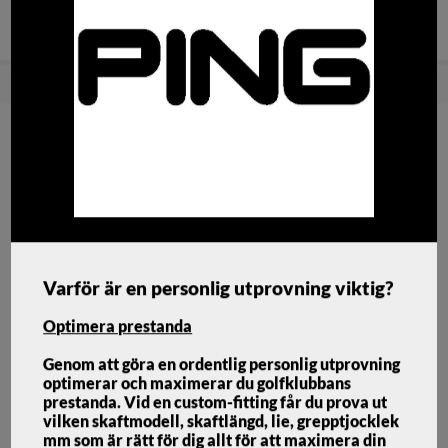
Snabba
Brett sortiment med bra
Fri frakt över
leveranser!
priser!
1500:-
Hem
Golfklubbor
Driver
Ping G440 K HL Driver Custom
Varför är en personlig utprovning viktig?
Optimera prestanda
Genom att göra en ordentlig personlig utprovning
optimerar och maximerar du golfklubbans
prestanda. Vid en custom-fitting får du prova ut
vilken skaftmodell, skaftlängd, lie, grepptjocklek
mm som är rätt för dig allt för att maximera din