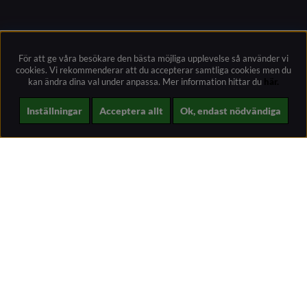
För att ge våra besökare den bästa möjliga upplevelse så använder vi
cookies. Vi rekommenderar att du accepterar samtliga cookies men du
kan ändra dina val under anpassa.
Mer information hittar du
här.
Inställningar
Acceptera allt
Ok, endast nödvändiga