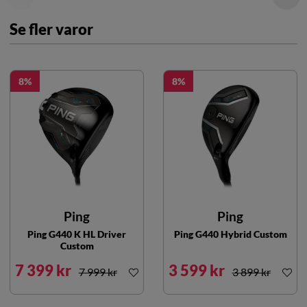
Se fler varor
8
8
Ping
Ping
Ping G440 K HL Driver
Ping G440 Hybrid Custom
Custom
7 399 kr
3 599 kr
7 999 kr
3 899 kr