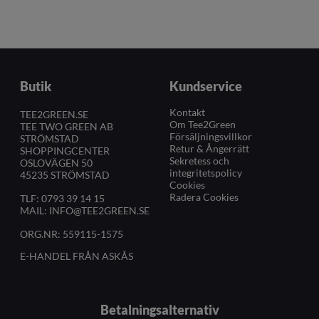
Butik
Kundservice
Kontakt
TEE2GREEN.SE
Om Tee2Green
TEE TWO GREEN AB
Försäljningsvillkor
STRÖMSTAD
Retur & Ångerrätt
SHOPPINGCENTER
Sekretess och
OSLOVÄGEN 50
integritetspolicy
45235 STRÖMSTAD
Cookies
Radera Cookies
TLF:
0793 39 14 15
MAIL:
INFO@TEE2GREEN.SE
ORG.NR: 559115-1575
E-HANDEL FRÅN ASKÅS
Betalningsalternativ