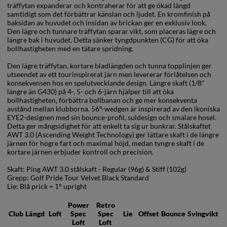
träffytan expanderar och kontraherar för att ge ökad längd
samtidigt som det förbättrar känslan och ljudet. En kromfinish på
baksidan av huvudet och insidan av brickan ger en exklusiv look.
Den lägre och tunnare träffytan sparar vikt, som placeras lägre och
längre bak i huvudet. Detta sänker tyngdpunkten (CG) för att öka
bollhastigheten med en tätare spridning.
Den lägre träffytan, kortare bladlängden och tunna topplinjen ger
utseendet av ett tourinspirerat järn men levererar förlåtelsen och
konsekvensen hos en spelutvecklande design. Längre skaft (1/8"
längre än G430) på 4-, 5- och 6-järn hjälper till att öka
bollhastigheten, förbättra bollbanan och ge mer konsekventa
avstånd mellan klubborna. 56°-wedgen är inspirerad av den ikoniska
EYE2-designen med sin bounce-profil, suldesign och smalare hosel.
Detta ger mångsidighet för att enkelt ta sig ur bunkrar. Stålskaftet
AWT 3.0 (Ascending Weight Technology) ger lättare skaft i de längre
järnen för högre fart och maximal höjd, medan tyngre skaft i de
kortare järnen erbjuder kontroll och precision.
Skaft: Ping AWT 3.0 stålskaft - Regular (96g) & Stiff (102g)
Grepp: Golf Pride Tour Velvet Black Standard
Lie: Blå prick = 1° upright
Power
Retro
Club
Längd
Loft
Spec
Spec
Lie
Offset
Bounce
Svingvikt
Loft
Loft