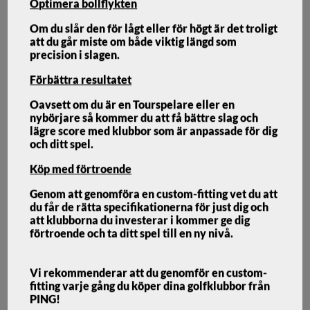
Optimera bollflykten
Om du slår den för lågt eller för högt är det troligt
att du går miste om både viktig längd som
precision i slagen.
Ping G440 Järnset Stål
Förbättra resultatet
Oavsett om du är en Tourspelare eller en
nybörjare så kommer du att få bättre slag och
PING
lägre score med klubbor som är anpassade för dig
och ditt spel.
PING G440 JÄRNSET STÅL
Köp med förtroende
I nya G440 kombineras längd och förlåtelse med en
Genom att genomföra en custom-fitting vet du att
premiumdesign och förbättrad känsla.
du får de rätta specifikationerna för just dig och
att klubborna du investerar i kommer ge dig
förtroende och ta ditt spel till en ny nivå.
Vi rekommenderar att du genomför en custom-
fitting varje gång du köper dina golfklubbor från
PING!
12 599
kr
2-5 arbetsdagar