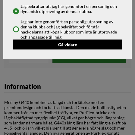
Jag bekräftar att jag har genomfört en personlig och
11 699
kr
dynamisk utprovning av denna klubba.
Jag har inte genomfört en personlig utprovning av
denna klubba och jag bekräftat och förstår
Välj Fattning
nackdelarna att köpa klubbor som inte är utprovade
och anpassade till mig.
Gå vidare
Lägg i kundvagnen
Information
Med ny G440 kombineras längd och förlåtelse med en
premiumdesign och förbättrad känsla. Den ökade bollhastigheten
kommer från en mer flexibel träffyta, en PurFlex-bricka och
låg/bakåtflyttad tyngdpunkt (CG), vilket ger högre och längre slag
som landar närmare hålet. G440s lång järn har fått längre skaft på
4-, 5- och 6-järn vilket hjälper till att generera högre slag och mer
konsekventa längder. Den nya generationen av PurFlex gör att