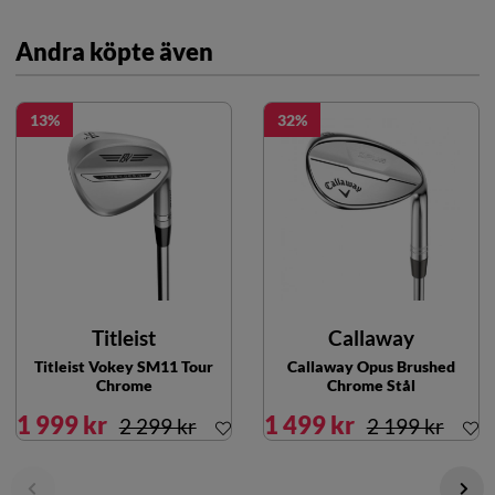
Andra köpte även
13
32
Titleist
Callaway
Titleist Vokey SM11 Tour
Callaway Opus Brushed
Chrome
Chrome Stål
1 999 kr
1 499 kr
2 299 kr
2 199 kr