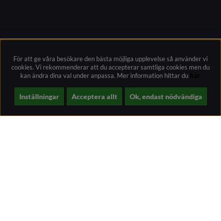
För att ge våra besökare den bästa möjliga upplevelse så använder vi
cookies. Vi rekommenderar att du accepterar samtliga cookies men du
kan ändra dina val under anpassa.
Mer information hittar du
här.
Inställningar
Acceptera allt
Ok, endast nödvändiga