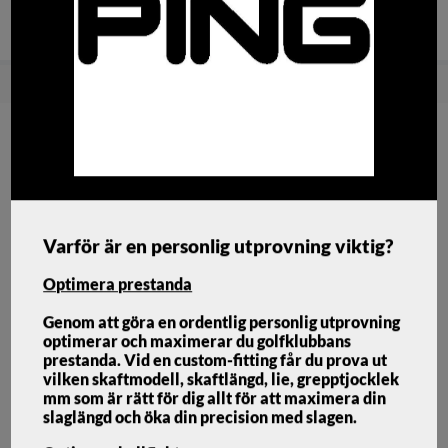
Snabba
Brett sortiment med bra
Fri frakt över
leveranser!
priser!
1500:-
Hem
Golfklubbor
Järnset
Ping G440 Järnset Stål
Varför är en personlig utprovning viktig?
Optimera prestanda
Genom att göra en ordentlig personlig utprovning
optimerar och maximerar du golfklubbans
prestanda. Vid en custom-fitting får du prova ut
vilken skaftmodell, skaftlängd, lie, grepptjocklek
mm som är rätt för dig allt för att maximera din
slaglängd och öka din precision med slagen.