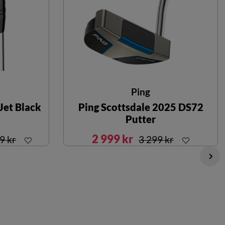
Ping
Jet Black
Ping Scottsdale 2025 DS72
Putter
2 999 kr
99 kr
3 299 kr