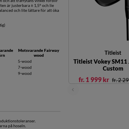
 och att träffytans vinkel förblir
ften är justerbara ± 1,5° och lie
lanced och lite lättare för att öka
76g)
arande
Motsvarande Fairway
Titleist
ärn
wood
Titleist Vokey SM11 
5-wood
Custom
7-wood
9-wood
fr. 1 999 kr
fr. 2 2
oduktionstoleranser.
arna på hoseln.