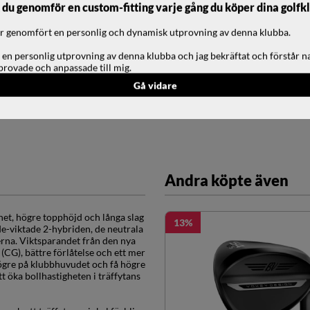
u genomför en custom-fitting varje gång du köper dina golfk
har genomfört en personlig och dynamisk utprovning av denna klubba.
 en personlig utprovning av denna klubba och jag bekräftat och förstår n
provade och anpassade till mig.
Gå vidare
Andra köpte även
het, högre topphöjd och långa slag
13
de-viktade 2-hybriden, de neutrala
erna. Viktsparandet från den nya
CG), bättre förlåtelse och ett mer
 högre på klubbhuvudet och få högre
t öka bollhastigheten i träffytans