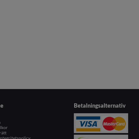
ce
Betalningsalternativ
n
llkor
rätt
integritetspolicy