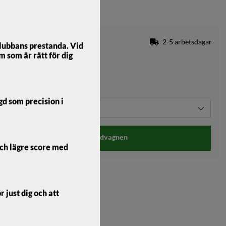
2-5 arbetsdagar
lubbans prestanda. Vid
m som är rätt för dig
ngd som precision i
Lägg i kundvagnen
och lägre score med
 just dig och att