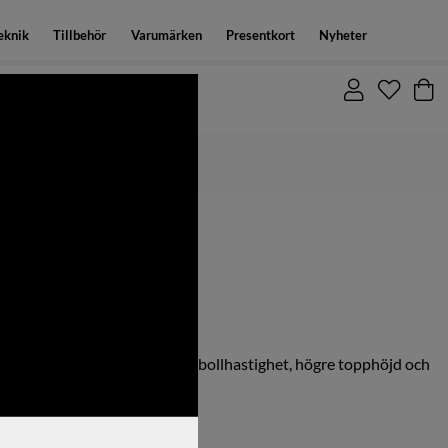
eknik
Tillbehör
Varumärken
Presentkort
Nyheter
Fri frakt över 1500:-
träffytan levererar snabbare bollhastighet, högre topphöjd och