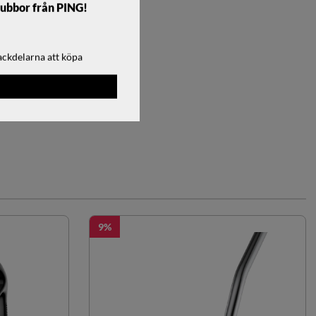
lubbor från PING!
ackdelarna att köpa
9