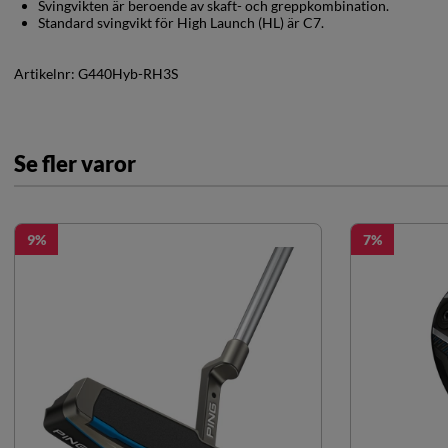
Svingvikten är beroende av skaft- och greppkombination.
Standard svingvikt för High Launch (HL) är C7.
Artikelnr:
G440Hyb-RH3S
Se fler varor
9
7