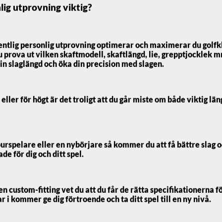
lig utprovning viktig?
3 899
kr
entlig personlig utprovning optimerar och maximerar du golfk
u prova ut vilken skaftmodell, skaftlängd, lie, grepptjocklek m
3 599
kr
in slaglängd och öka din precision med slagen.
Välj Fattning
 eller för högt är det troligt att du går miste om både viktig lä
urspelare eller en nybörjare så kommer du att få bättre slag 
e för dig och ditt spel.
custom-fitting vet du att du får de rätta specifikationerna för
 i kommer ge dig förtroende och ta ditt spel till en ny nivå.