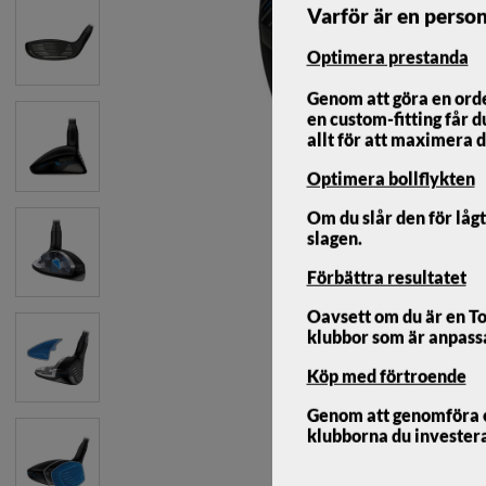
Varför är en person
Optimera prestanda
Genom att göra en ord
en custom-fitting får d
allt för att maximera d
Optimera bollflykten
Om du slår den för lågt
slagen.
Förbättra resultatet
Oavsett om du är en To
klubbor som är anpassad
Köp med förtroende
Ping G440 Hybrid
Genom att genomföra en 
klubborna du investerar