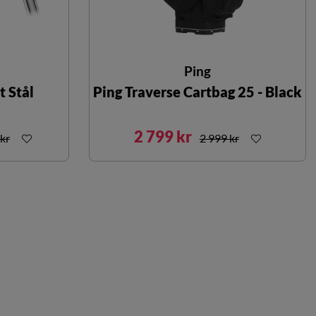
Ping
t Stål
Ping Traverse Cartbag 25 - Black
2 799 kr
kr
2 999 kr