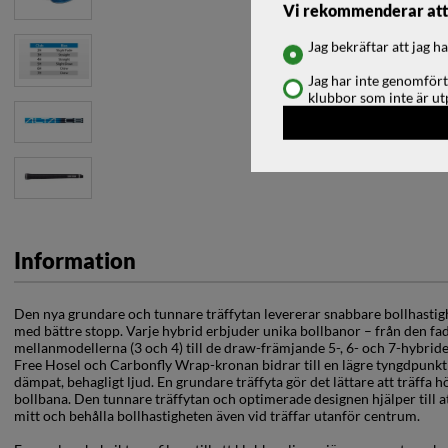
Vi rekommenderar att d
Jag bekräftar att jag 
Jag har inte genomfört
klubbor som inte är ut
Information
Den nya grundare och tunnare träffytan levererar snabbare bollhastig
med bättre stopp. Varje hybrid erbjuder unika bollbanor – från den fa
mellanmodellerna (3 och 4) till de draw-främjande 5-, 6- och 7-hybrid
Free Hosel och Carbonfly Wrap-kronan bidrar till en lägre tyngdpunkt (
dämpat, behagligt ljud. En grundare träffyta gör det lättare att träffa
bollbana. Den tunnare träffytan och optimerade designen hjälper till at
mitt och behålla bollhastigheten även vid träffar utanför centrum.