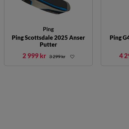
Ping
Ping Scottsdale 2025 Anser
Ping G
Putter
2 999 kr
4 2
3 299 kr