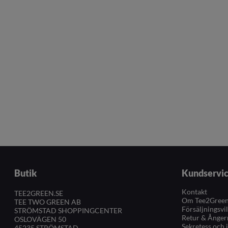
Butik
Kundservi
Kontakt
TEE2GREEN.SE
Om Tee2Gree
TEE TWO GREEN AB
Försäljningsvi
STRÖMSTAD SHOPPINGCENTER
Retur & Ånger
OSLOVÄGEN 50
Sekretess och 
45235 STRÖMSTAD