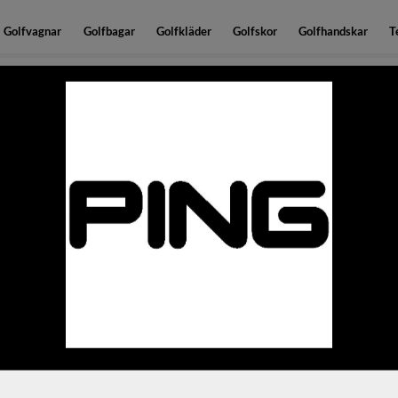
Golfvagnar
Golfbagar
Golfkläder
Golfskor
Golfhandskar
T
er!
Brett sortiment med bra priser!
PING
PING G440 HYBRID
Den nya grundare och tunnare 
långa slag med bättre stopp.