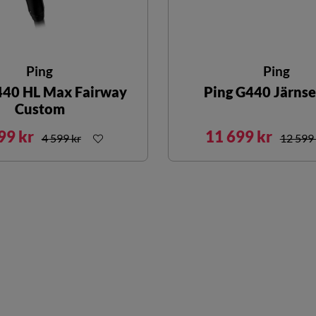
Ping
Ping
440 HL Max Fairway
Ping G440 Järnse
Custom
99 kr
11 699 kr
4 599 kr
12 599 