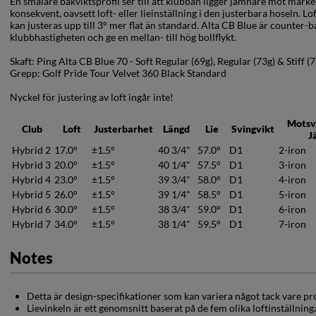
En smalare bakviktsprofil ser till att klubban ligger jämnare mot marken
konsekvent, oavsett loft- eller lieinställning i den justerbara hoseln. Lo
kan justeras upp till 3° mer flat än standard. Alta CB Blue är counter-ba
klubbhastigheten och ge en mellan- till hög bollflykt.
Skaft: Ping Alta CB Blue 70 - Soft Regular (69g), Regular (73g) & Stiff (
Grepp: Golf Pride Tour Velvet 360 Black Standard
Nyckel för justering av loft ingår inte!
Motsv
Club
Loft
Justerbarhet
Längd
Lie
Svingvikt
J
Hybrid 2
17.0°
±1.5°
40 3/4"
57.0°
D1
2-iron
Hybrid 3
20.0°
±1.5°
40 1/4"
57.5°
D1
3-iron
Hybrid 4
23.0°
±1.5°
39 3/4"
58.0°
D1
4-iron
Hybrid 5
26.0°
±1.5°
39 1/4"
58.5°
D1
5-iron
Hybrid 6
30.0°
±1.5°
38 3/4"
59.0°
D1
6-iron
Hybrid 7
34.0°
±1.5°
38 1/4"
59.5°
D1
7-iron
Notes
Detta är design-specifikationer som kan variera något tack vare pr
Lievinkeln är ett genomsnitt baserat på de fem olika loftinställning