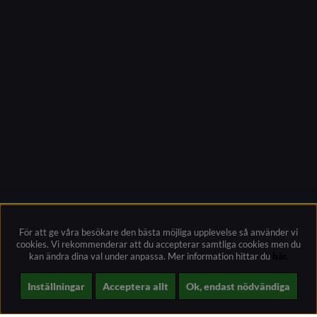
För att ge våra besökare den bästa möjliga upplevelse så använder vi
cookies. Vi rekommenderar att du accepterar samtliga cookies men du
kan ändra dina val under anpassa.
Mer information hittar du
här.
Inställningar
Acceptera allt
Ok, endast nödvändiga