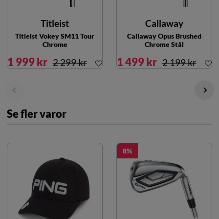
Titleist
Callaway
Titleist Vokey SM11 Tour
Callaway Opus Brushed
Chrome
Chrome Stål
1 999 kr
1 499 kr
2 299 kr
2 199 kr
Se fler varor
8