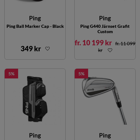
Ping
Ping
Ping Ball Marker Cap - Black
Ping G440 Järnset Grafit
Custom
fr. 10 199 kr
fr. 11 099
349 kr
kr
5
5
Ping
Ping