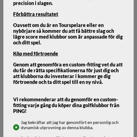
precision i slagen.
Förbättra resultatet
Oavsett om du är en Tourspelare eller en
nybörjare så kommer du att få bättre slag och
Ping G Le4 Hybrid
lägre score med klubbor som är anpassade för dig
och ditt spel.
Köp med förtroende
PING
Genom att genomföra en custom-fitting vet du att
PING G LE4 HYBRID
du får de rätta specifikationerna för just dig och
att klubborna du investerar i kommer ge dig
förtroende och ta ditt spel till en ny nivå.
Lättspelade damhybrider i G Le4 serien.
Vi rekommenderar att du genomför en custom-
fitting varje gång du köper dina golfklubbor från
PING!
Jag bekräftar att jag har genomfört en personlig och
3 599
kr
dynamisk utprovning av denna klubba.
2-5 arbetsdagar