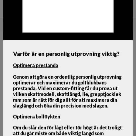
Snabba
Brett sortiment med bra
Fri frakt över
leveranser!
priser!
1500:-
Hem
Golfklubbor
Damklubbor
Hybrid
Ping G Le4 Hybrid
Varför är en personlig utprovning viktig?
Optimera prestanda
Genom att göra en ordentlig personlig utprovning
optimerar och maximerar du golfklubbans
prestanda. Vid en custom-fitting får du prova ut
vilken skaftmodell, skaftlängd, lie, grepptjocklek
mm som är rätt för dig allt för att maximera din
slaglängd och öka din precision med slagen.
Optimera bollflykten
Om du slår den för lågt eller för högt är det troligt
att du går miste om både viktig längd som