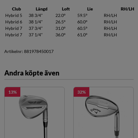
Club
Längd
Loft
Lie
RH/LH
Hybrid 5
38 3/4"
22.0°
59.5°
RH/LH
Hybrid 6
38 1/4"
26.5°
60.0°
RH/LH
Hybrid 7
37 3/4"
31.0°
60.5°
RH/LH
Hybrid 7
37 1/4"
36.0°
61.0°
RH/LH
Artikelnr:
881978450017
Andra köpte även
13
32