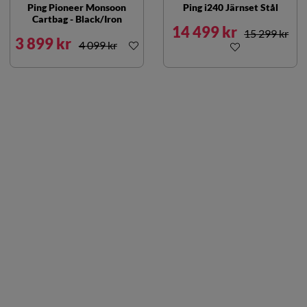
Ping Pioneer Monsoon
Ping i240 Järnset Stål
Cartbag - Black/Iron
14 499 kr
15 299 kr
3 899 kr
4 099 kr