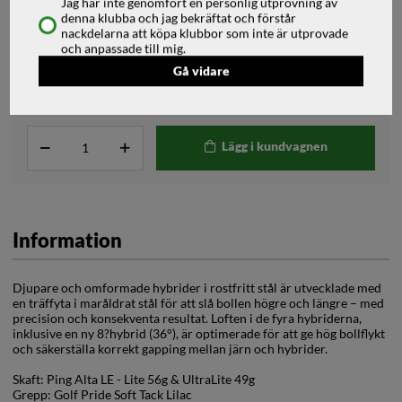
Jag har inte genomfört en personlig utprovning av
3 299
kr
denna klubba och jag bekräftat och förstår
nackdelarna att köpa klubbor som inte är utprovade
och anpassade till mig.
Välj Fattning
Gå vidare
Lägg i kundvagnen
Information
Djupare och omformade hybrider i rostfritt stål är utvecklade med
en träffyta i maråldrat stål för att slå bollen högre och längre – med
precision och konsekventa resultat. Loften i de fyra hybriderna,
inklusive en ny 8?hybrid (36°), är optimerade för att ge hög bollflykt
och säkerställa korrekt gapping mellan järn och hybrider.
Skaft: Ping Alta LE - Lite 56g & UltraLite 49g
Grepp: Golf Pride Soft Tack Lilac