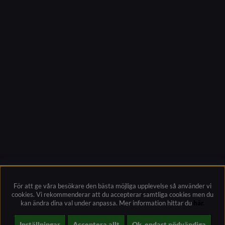
För att ge våra besökare den bästa möjliga upplevelse så använder vi
cookies. Vi rekommenderar att du accepterar samtliga cookies men du
kan ändra dina val under anpassa.
Mer information hittar du
här.
Inställningar
Acceptera allt
Ok, endast nödvändiga