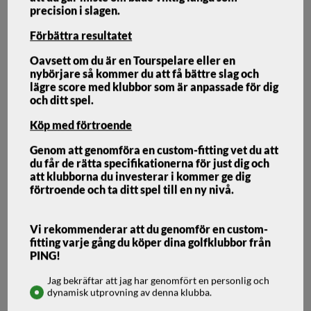
precision i slagen.
Förbättra resultatet
Oavsett om du är en Tourspelare eller en
nybörjare så kommer du att få bättre slag och
Ping ChipR LE
lägre score med klubbor som är anpassade för dig
och ditt spel.
PING
Köp med förtroende
Genom att genomföra en custom-fitting vet du att
PING CHIPR LE
du får de rätta specifikationerna för just dig och
att klubborna du investerar i kommer ge dig
förtroende och ta ditt spel till en ny nivå.
Framtagen för kvinnliga golfare som kanske saknar lite
självförtroende med en traditionell wedge och ofta har
problem med med sina chippar.
Vi rekommenderar att du genomför en custom-
fitting varje gång du köper dina golfklubbor från
2 099
kr
PING!
Leveranstid 2+ veckor
1 999
kr
Jag bekräftar att jag har genomfört en personlig och
dynamisk utprovning av denna klubba.