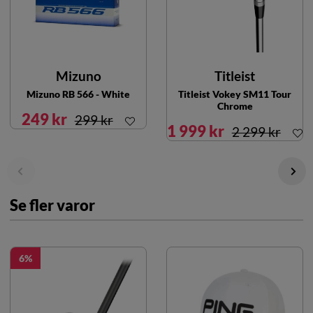
Mizuno
Titleist
Mizuno RB 566 - White
Titleist Vokey SM11 Tour
Chrome
249 kr
299 kr
1 999 kr
2 299 kr
Se fler varor
6