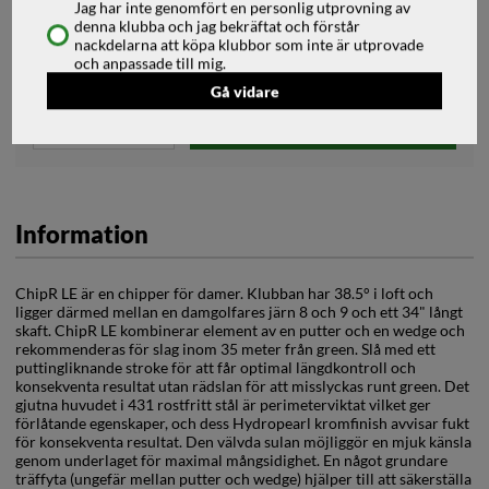
Jag har inte genomfört en personlig utprovning av
Välj Fattning
denna klubba och jag bekräftat och förstår
nackdelarna att köpa klubbor som inte är utprovade
och anpassade till mig.
Gå vidare
Lägg i kundvagnen
Information
ChipR LE är en chipper för damer. Klubban har 38.5° i loft och
ligger därmed mellan en damgolfares järn 8 och 9 och ett 34" långt
skaft. ChipR LE kombinerar element av en putter och en wedge och
rekommenderas för slag inom 35 meter från green. Slå med ett
puttingliknande stroke för att får optimal längdkontroll och
konsekventa resultat utan rädslan för att misslyckas runt green. Det
gjutna huvudet i 431 rostfritt stål är perimeterviktat vilket ger
förlåtande egenskaper, och dess Hydropearl kromfinish avvisar fukt
för konsekventa resultat. Den välvda sulan möjliggör en mjuk känsla
genom underlaget för maximal mångsidighet. En något grundare
träffyta (ungefär mellan putter och wedge) hjälper till att säkerställa