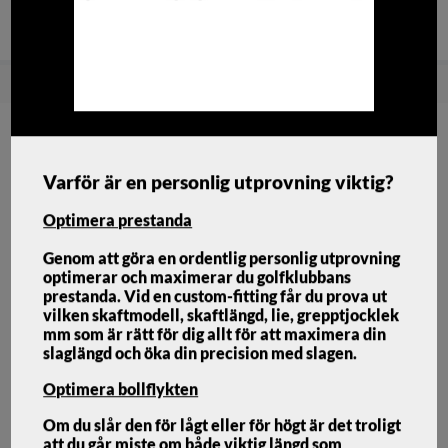
Snabba
Brett sortiment med bra
Fri frakt över
leveranser!
priser!
1500:-
Hem
Golfklubbor
Damklubbor
Chipper
Ping ChipR LE
Varför är en personlig utprovning viktig?
Optimera prestanda
Genom att göra en ordentlig personlig utprovning
optimerar och maximerar du golfklubbans
prestanda. Vid en custom-fitting får du prova ut
vilken skaftmodell, skaftlängd, lie, grepptjocklek
mm som är rätt för dig allt för att maximera din
slaglängd och öka din precision med slagen.
Optimera bollflykten
Om du slår den för lågt eller för högt är det troligt
att du går miste om både viktig längd som