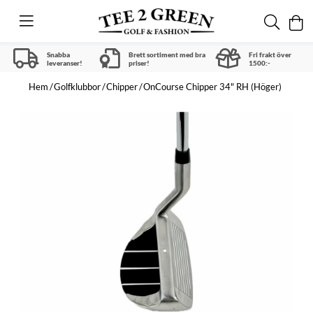
Snabba
Brett sortiment med bra
Fri frakt över
leveranser!
priser!
1500:-
Hem
Golfklubbor
Chipper
OnCourse Chipper 34" RH (Höger)