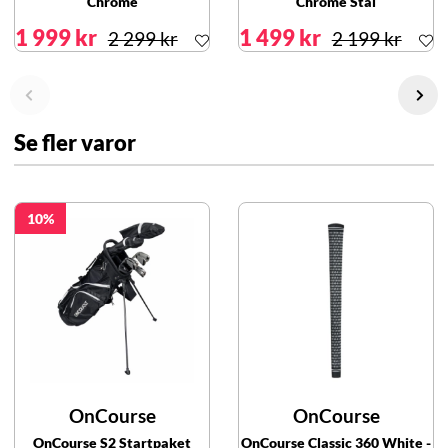
Chrome
Chrome Stål
1 999 kr
1 499 kr
2 299 kr
2 199 kr
Se fler varor
10
OnCourse
OnCourse
OnCourse S2 Startpaket
OnCourse Classic 360 White -