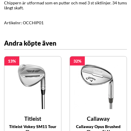
Chippern är utformad som en putter och med 3 st siktlinjer. 34 tums
långt skaft.
Artikelnr:
OCCHIP01
Andra köpte även
13
32
Titleist
Callaway
Titleist Vokey SM11 Tour
Callaway Opus Brushed