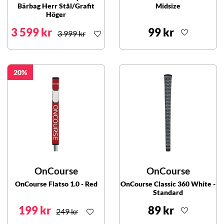
Bärbag Herr Stål/Grafit
Midsize
Höger
3 599 kr
99 kr
3 999 kr
20
OnCourse
OnCourse
OnCourse Flatso 1.0 - Red
OnCourse Classic 360 White -
Standard
199 kr
89 kr
249 kr