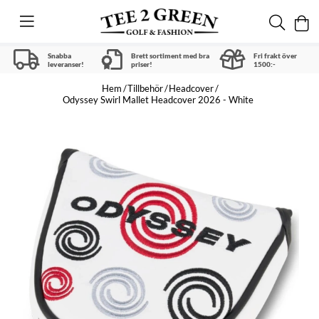
Snabba
Brett sortiment med bra
Fri frakt över
leveranser!
priser!
1500:-
Hem
Tillbehör
Headcover
Odyssey Swirl Mallet Headcover 2026 - White