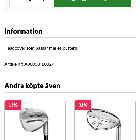
Information
Headcover som passar mallet-putters.
Artikelnr:
A80058_L0027
Andra köpte även
13
32