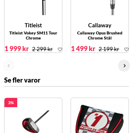
Titleist
Callaway
Titleist Vokey SM11 Tour
Callaway Opus Brushed
Chrome
Chrome Stål
1 999 kr
1 499 kr
2 299 kr
2 199 kr
Se fler varor
3