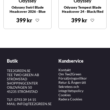
Odyssey
Odyssey
Odyssey Swirl Blade
Odyssey Tempest Blade
Headcover 2026 - Blue
Headcover 24 - Black/Red
399 kr
399 kr
Butik
Kundservice
Kontakt
TEE2GREEN.SE
Om Tee2Green
TEE TWO GREEN AB
Försäljningsvillkor
STRÖMSTAD
Retur & Ångerrätt
SHOPPINGCENTER
Sekretess och
OSLOVÄGEN 50
integritetspolicy
45235 STRÖMSTAD
Cookies
Radera Cookies
TLF:
0793 39 14 15
MAIL:
INFO@TEE2GREEN.SE