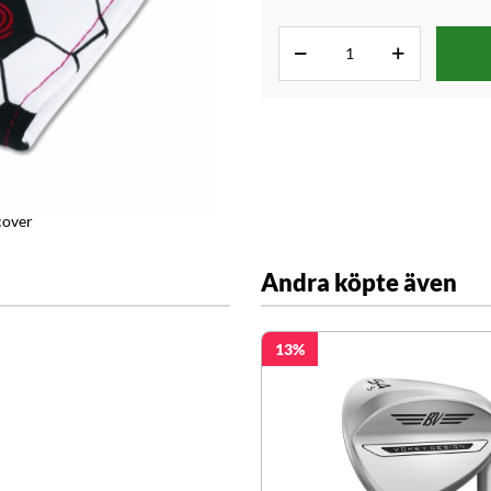
cover
Andra köpte även
13