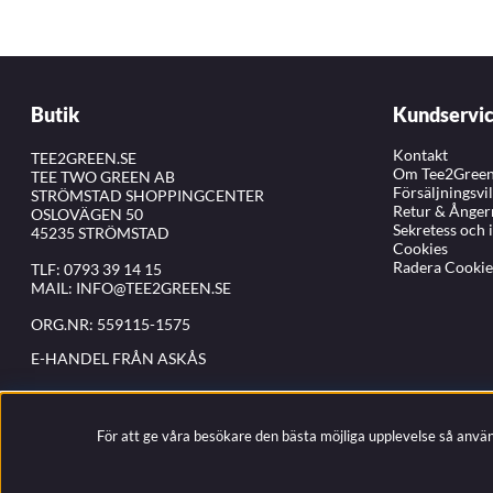
Butik
Kundservi
Kontakt
TEE2GREEN.SE
Om Tee2Gree
TEE TWO GREEN AB
Försäljningsvi
STRÖMSTAD SHOPPINGCENTER
Retur & Ånger
OSLOVÄGEN 50
Sekretess och 
45235 STRÖMSTAD
Cookies
Radera Cookie
TLF:
0793 39 14 15
MAIL:
INFO@TEE2GREEN.SE
ORG.NR: 559115-1575
E-HANDEL FRÅN ASKÅS
För att ge våra besökare den bästa möjliga upplevelse så anvä