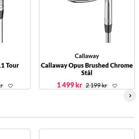
Callaway
11 Tour
Callaway Opus Brushed Chrome
Stål
1 499 kr
kr
2 199 kr