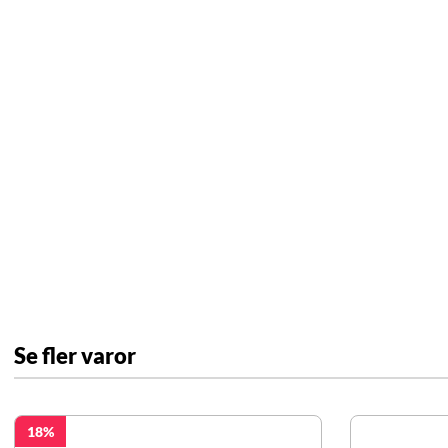
Se fler varor
18