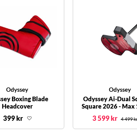
Odyssey
Odyssey
sey Boxing Blade
Odyssey Ai-Dual S
Headcover
Square 2026 - Max 
399 kr
3 599 kr
4 499 k