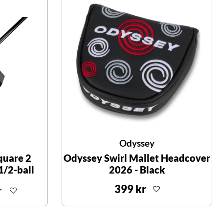
Odyssey
quare 2
Odyssey Swirl Mallet Headcover
1/2-ball
2026 - Black
399 kr
r