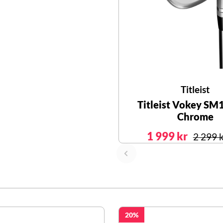
Titleist
Titleist Vokey SM
Chrome
1 999 kr
2 299 
20