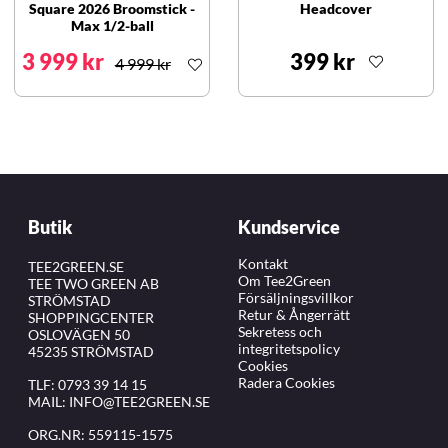
Square 2026 Broomstick -
Headcover
Max 1/2-ball
3 999 kr
399 kr
4 999 kr
Butik
Kundservice
Kontakt
TEE2GREEN.SE
Om Tee2Green
TEE TWO GREEN AB
Försäljningsvillkor
STRÖMSTAD
Retur & Ångerrätt
SHOPPINGCENTER
Sekretess och
OSLOVÄGEN 50
integritetspolicy
45235 STRÖMSTAD
Cookies
Radera Cookies
TLF:
0793 39 14 15
MAIL:
INFO@TEE2GREEN.SE
ORG.NR: 559115-1575