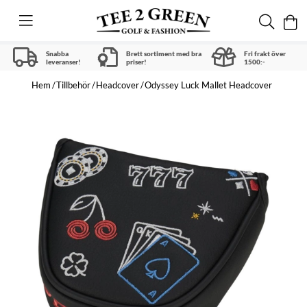
Snabba
Brett sortiment med bra
Fri frakt över
leveranser!
priser!
1500:-
Hem
Tillbehör
Headcover
Odyssey Luck Mallet Headcover