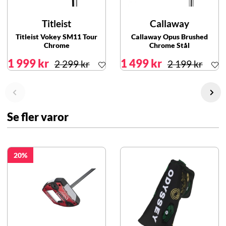
Titleist
Callaway
Titleist Vokey SM11 Tour
Callaway Opus Brushed
Chrome
Chrome Stål
1 999 kr
1 499 kr
2 299 kr
2 199 kr
Se fler varor
20