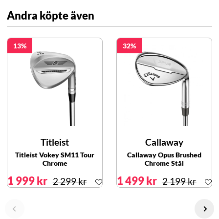
Andra köpte även
13
32
Titleist
Callaway
Titleist Vokey SM11 Tour
Callaway Opus Brushed
Chrome
Chrome Stål
1 999 kr
1 499 kr
2 299 kr
2 199 kr