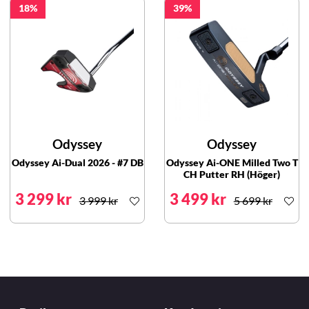
18
39
Odyssey
Odyssey
Odyssey Ai-Dual 2026 - #7 DB
Odyssey Ai-ONE Milled Two T
CH Putter RH (Höger)
3 299 kr
3 499 kr
3 999 kr
5 699 kr