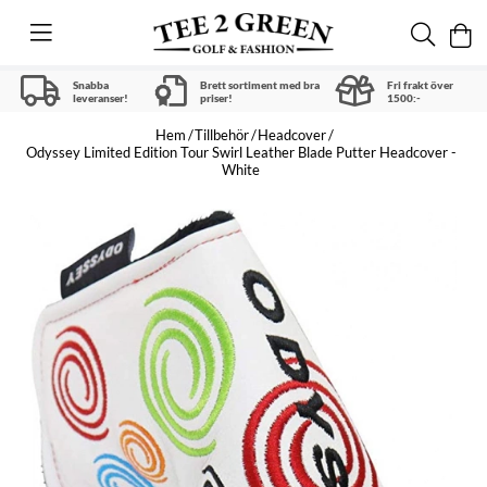
Snabba
Brett sortiment med bra
Fri frakt över
leveranser!
priser!
1500:-
Hem
Tillbehör
Headcover
Odyssey Limited Edition Tour Swirl Leather Blade Putter Headcover -
White