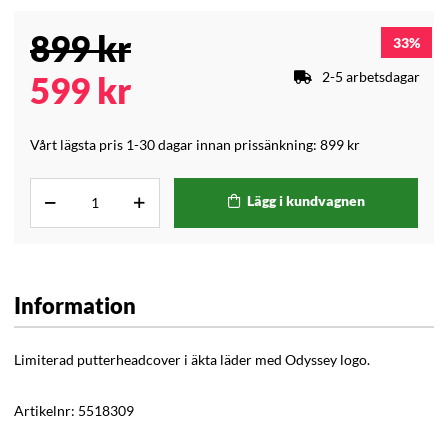
899
kr
33
2-5 arbetsdagar
599
kr
Vårt lägsta pris 1-30 dagar innan prissänkning:
899 kr
Lägg i kundvagnen
Information
Limiterad putterheadcover i äkta läder med Odyssey logo.
Artikelnr:
5518309