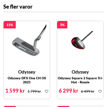
Se fler varor
11
3
Odyssey
Odyssey
Odyssey DFX One CH OS
Odyssey Square 2 Square Tri-
2025
Hot - Rossie
1 599 kr
6 299 kr
1 799 kr
6 499 kr