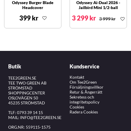
Odyssey Burger Blade
Odyssey Ai-Dual 2026 -
Headcover
Jailbird Mini 1/2-ball
399 kr
3 299 kr
3 999 kr
Butik
Kundservice
Kontakt
TEE2GREEN.SE
Om Tee2Green
TEE TWO GREEN AB
Försäljningsvillkor
STRÖMSTAD
Retur & Ångerrätt
SHOPPINGCENTER
Sekretess och
OSLOVÄGEN 50
integritetspolicy
45235 STRÖMSTAD
Cookies
Radera Cookies
TLF:
0793 39 14 15
MAIL:
INFO@TEE2GREEN.SE
ORG.NR: 559115-1575