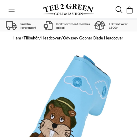
Snabba
Brett sortiment med bra
Fri frakt över
leveranser!
priser!
1500:-
Hem
Tillbehör
Headcover
Odyssey Gopher Blade Headcover