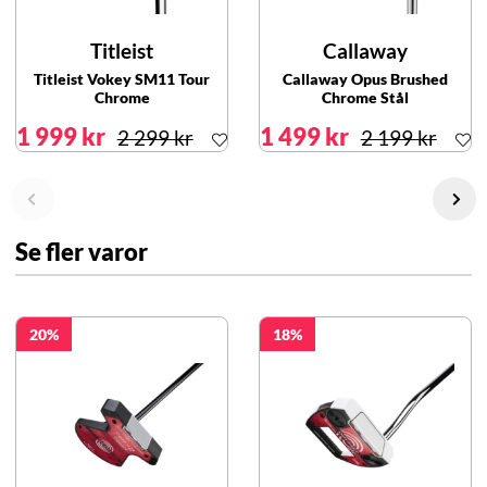
Titleist
Callaway
Titleist Vokey SM11 Tour
Callaway Opus Brushed
Chrome
Chrome Stål
1 999 kr
1 499 kr
2 299 kr
2 199 kr
Se fler varor
20
18