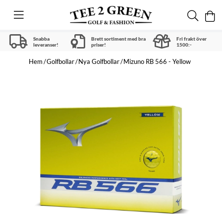
Snabba
Brett sortiment med bra
Fri frakt över
leveranser!
priser!
1500:-
Hem
Golfbollar
Nya Golfbollar
Mizuno RB 566 - Yellow