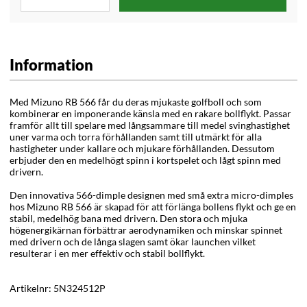
Information
Med Mizuno RB 566 får du deras mjukaste golfboll och som
kombinerar en imponerande känsla med en rakare bollflykt. Passar
framför allt till spelare med långsammare till medel svinghastighet
uner varma och torra förhållanden samt till utmärkt för alla
hastigheter under kallare och mjukare förhållanden.
Dessutom
erbjuder den en medelhögt spinn i kortspelet och lågt spinn med
drivern.
Den innovativa 566-dimple designen med små extra micro-dimples
hos Mizuno RB 566 är skapad för att förlänga bollens flykt och ge en
stabil, medelhög bana med drivern. Den stora och mjuka
högenergikärnan förbättrar aerodynamiken och minskar spinnet
med drivern och de långa slagen samt ökar launchen vilket
resulterar i en mer effektiv och stabil bollflykt.
Artikelnr:
5N324512P