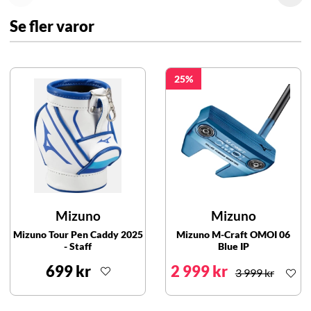
Se fler varor
25
Mizuno
Mizuno
Mizuno Tour Pen Caddy 2025
Mizuno M-Craft OMOI 06
- Staff
Blue IP
699 kr
2 999 kr
3 999 kr