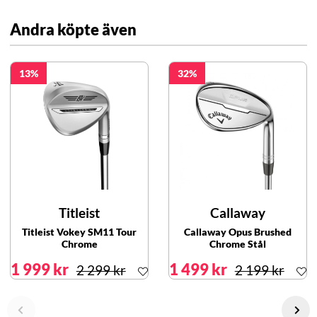
Andra köpte även
13
32
Titleist
Callaway
Titleist Vokey SM11 Tour
Callaway Opus Brushed
Chrome
Chrome Stål
1 999 kr
1 499 kr
2 299 kr
2 199 kr