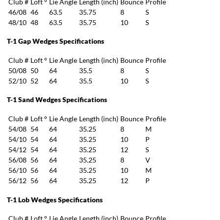
Club #
Loft °
Lie Angle
Length (inch)
Bounce
Profile
46/08
46
63.5
35.75
8
S
48/10
48
63.5
35.75
10
S
T-1 Gap Wedges Specifications
Club #
Loft °
Lie Angle
Length (inch)
Bounce
Profile
50/08
50
64
35.5
8
S
52/10
52
64
35.5
10
S
T-1 Sand Wedges Specifications
Club #
Loft °
Lie Angle
Length (inch)
Bounce
Profile
54/08
54
64
35.25
8
M
54/10
54
64
35.25
10
P
54/12
54
64
35.25
12
S
56/08
56
64
35.25
8
V
56/10
56
64
35.25
10
M
56/12
56
64
35.25
12
P
T-1 Lob Wedges Specifications
Club #
Loft °
Lie Angle
Length (inch)
Bounce
Profile