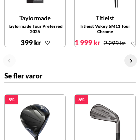
Taylormade
Titleist
Taylormade Tour Preferred
Titleist Vokey SM11 Tour
2025
Chrome
399 kr
1 999 kr
2 299 kr
Se fler varor
5
6