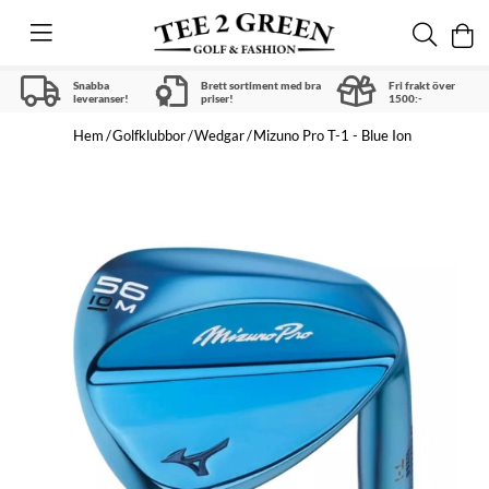
Snabba
Brett sortiment med bra
Fri frakt över
leveranser!
priser!
1500:-
Hem
Golfklubbor
Wedgar
Mizuno Pro T-1 - Blue Ion