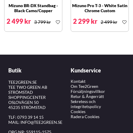
Mizuno BR-DX Standbag -
Mizuno Pro T-3 - White Satin
Black Camo/Copper
Chrome Custom
2 499 kr
2 299 kr
3 799 kr
2 499 kr
Butik
Kundservice
Kontakt
TEE2GREEN.SE
Om Tee2Green
TEE TWO GREEN AB
Försäljningsvillkor
STRÖMSTAD
Retur & Ångerrätt
SHOPPINGCENTER
Sekretess och
OSLOVÄGEN 50
integritetspolicy
45235 STRÖMSTAD
Cookies
Radera Cookies
TLF:
0793 39 14 15
MAIL:
INFO@TEE2GREEN.SE
ORG.NR: 559115-1575