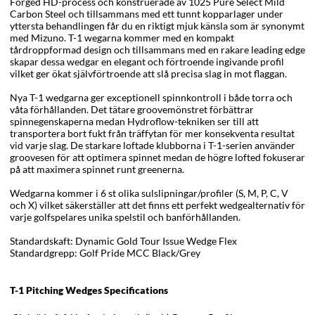
Forged HD-process och konstruerade av 1025 Pure Select Mild
Carbon Steel och tillsammans med ett tunnt kopparlager under
yttersta behandlingen får du en riktigt mjuk känsla som är synonymt
med Mizuno. T-1 wegarna kommer med en kompakt
tårdroppformad design och tillsammans med en rakare leading edge
skapar dessa wedgar en elegant och förtroende ingivande profil
vilket ger ökat självförtroende att slå precisa slag in mot flaggan.
Nya T-1 wedgarna ger exceptionell spinnkontroll i både torra och
våta förhållanden. Det tätare groovemönstret förbättrar
spinnegenskaperna medan Hydroflow-tekniken ser till att
transportera bort fukt från träffytan för mer konsekventa resultat
vid varje slag. De starkare loftade klubborna i T-1-serien använder
groovesen för att optimera spinnet medan de högre lofted fokuserar
på att maximera spinnet runt greenerna.
Wedgarna kommer i 6 st olika sulslipningar/profiler (S, M, P, C, V
och X) vilket säkerställer att det finns ett perfekt wedgealternativ för
varje golfspelares unika spelstil och banförhållanden.
Standardskaft: Dynamic Gold Tour Issue Wedge Flex
Standardgrepp: Golf Pride MCC Black/Grey
T-1 Pitching Wedges Specifications