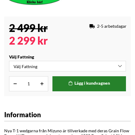
2 499
kr
2-5 arbetsdagar
2 299
kr
Välj Fattning
Lägg i kundvagnen
Information
Nya T-1 wedgarna från Mizuno är tillverkade med deras Grain Flow