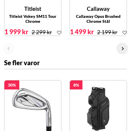
Titleist
Callaway
Titleist Vokey SM11 Tour
Callaway Opus Brushed
Chrome
Chrome Stål
1 999 kr
1 499 kr
2 299 kr
2 199 kr
Se fler varor
30
8