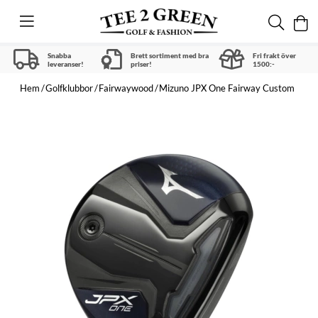
Snabba
Brett sortiment med bra
Fri frakt över
leveranser!
priser!
1500:-
Hem
Golfklubbor
Fairwaywood
Mizuno JPX One Fairway Custom