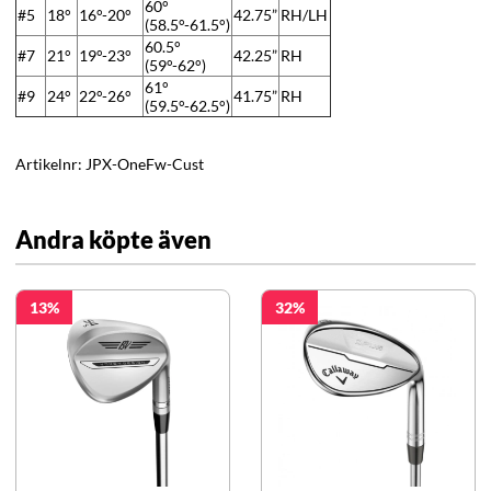
60°
#5
18°
16°-20°
42.75”
RH/LH
(58.5°-61.5°)
60.5°
#7
21°
19°-23°
42.25”
RH
(59°-62°)
61°
#9
24°
22°-26°
41.75”
RH
(59.5°-62.5°)
Artikelnr:
JPX-OneFw-Cust
Andra köpte även
13
32