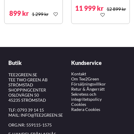
11 999 kr
12 899 kr
899 kr
1 299 kr
Butik
Kundservice
Kontakt
TEE2GREEN.SE
Om Tee2Green
TEE TWO GREEN AB
Försäljningsvillkor
STRÖMSTAD
Retur & Ångerrätt
SHOPPINGCENTER
Sekretess och
OSLOVÄGEN 50
integritetspolicy
45235 STRÖMSTAD
Cookies
Radera Cookies
TLF:
0793 39 14 15
MAIL:
INFO@TEE2GREEN.SE
ORG.NR: 559115-1575