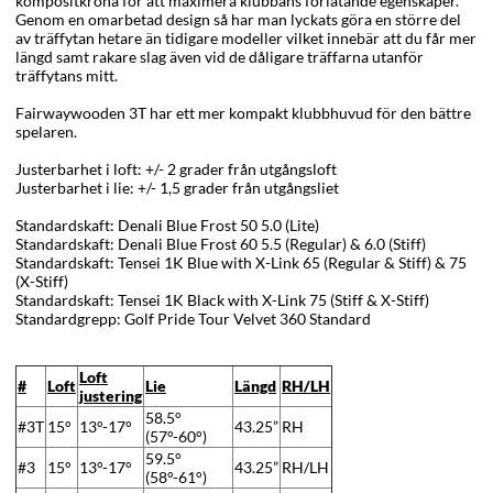
kompositkrona för att maximera klubbans förlåtande egenskaper.
Genom en omarbetad design så har man lyckats göra en större del
av träffytan hetare än tidigare modeller vilket innebär att du får mer
längd samt rakare slag även vid de dåligare träffarna utanför
träffytans mitt.
Fairwaywooden 3T har ett mer kompakt klubbhuvud för den bättre
spelaren.
Justerbarhet i loft: +/- 2 grader från utgångsloft
Justerbarhet i lie: +/- 1,5 grader från utgångsliet
Standardskaft: Denali Blue Frost 50 5.0 (Lite)
Standardskaft: Denali Blue Frost 60 5.5 (Regular) & 6.0 (Stiff)
Standardskaft: Tensei 1K Blue with X-Link 65 (Regular & Stiff) & 75
(X-Stiff)
Standardskaft: Tensei 1K Black with X-Link 75 (Stiff & X-Stiff)
Standardgrepp: Golf Pride Tour Velvet 360 Standard
Loft
#
Loft
Lie
Längd
RH/LH
justering
58.5°
#3T
15°
13°-17°
43.25”
RH
(57°-60°)
59.5°
#3
15°
13°-17°
43.25”
RH/LH
(58°-61°)