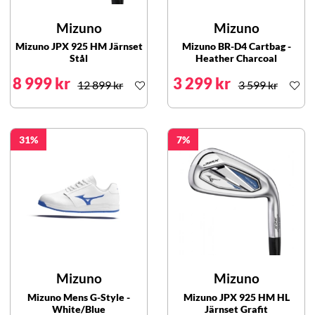
Mizuno
Mizuno
Mizuno JPX 925 HM Järnset
Mizuno BR-D4 Cartbag -
Stål
Heather Charcoal
8 999 kr
3 299 kr
12 899 kr
3 599 kr
31
7
Mizuno
Mizuno
Mizuno Mens G-Style -
Mizuno JPX 925 HM HL
White/Blue
Järnset Grafit