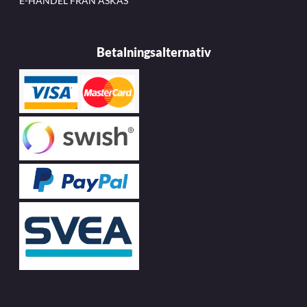
E-HANDEL FRÅN ASKÅS
Betalningsalternativ