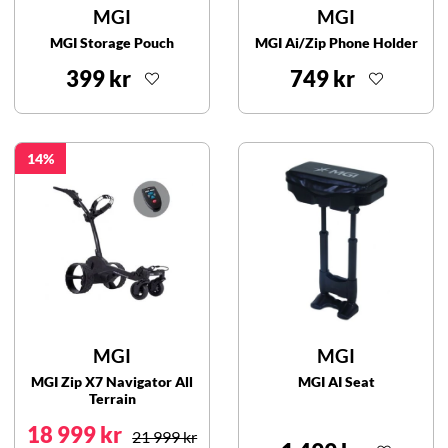
MGI
MGI
MGI Storage Pouch
MGI Ai/Zip Phone Holder
399 kr
749 kr
14
MGI
MGI
MGI Zip X7 Navigator All
MGI AI Seat
Terrain
18 999 kr
21 999 kr