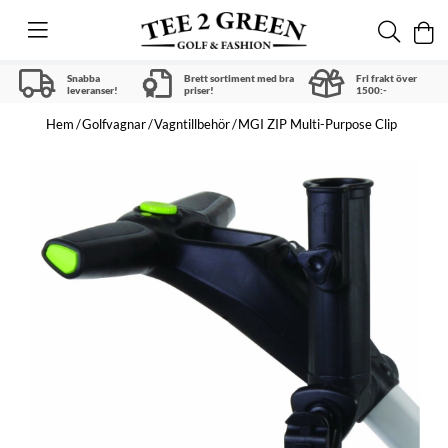
Snabba
Brett sortiment med bra
Fri frakt över
leveranser!
priser!
1500:-
Hem
Golfvagnar
Vagntillbehör
MGI ZIP Multi-Purpose Clip