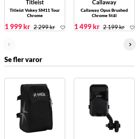
Titleist
Callaway
Titleist Vokey SM11 Tour
Callaway Opus Brushed
Chrome
Chrome Stål
1 999 kr
1 499 kr
2 299 kr
2 199 kr
Se fler varor