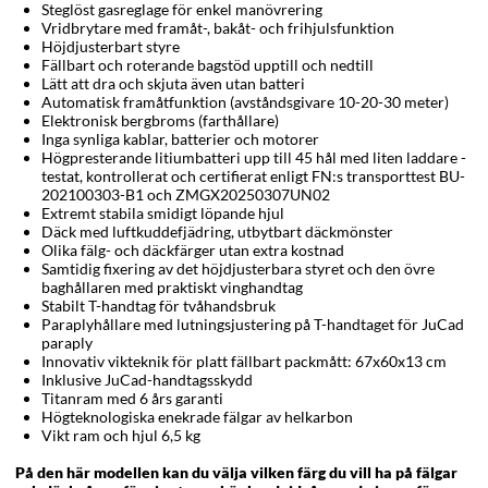
Steglöst gasreglage för enkel manövrering
Vridbrytare med framåt-, bakåt- och frihjulsfunktion
Höjdjusterbart styre
Fällbart och roterande bagstöd upptill och nedtill
Lätt att dra och skjuta även utan batteri
Automatisk framåtfunktion (avståndsgivare 10-20-30 meter)
Elektronisk bergbroms (farthållare)
Inga synliga kablar, batterier och motorer
Högpresterande litiumbatteri upp till 45 hål med liten laddare -
testat, kontrollerat och certifierat enligt FN:s transporttest BU-
202100303-B1 och ZMGX20250307UN02
Extremt stabila smidigt löpande hjul
Däck med luftkuddefjädring, utbytbart däckmönster
Olika fälg- och däckfärger utan extra kostnad
Samtidig fixering av det höjdjusterbara styret och den övre
baghållaren med praktiskt vinghandtag
Stabilt T-handtag för tvåhandsbruk
Paraplyhållare med lutningsjustering på T-handtaget för JuCad
paraply
Innovativ vikteknik för platt fällbart packmått: 67x60x13 cm
Inklusive JuCad-handtagsskydd
Titanram med 6 års garanti
Högteknologiska enekrade fälgar av helkarbon
Vikt ram och hjul 6,5 kg
På den här modellen kan du välja vilken färg du vill ha på fälgar