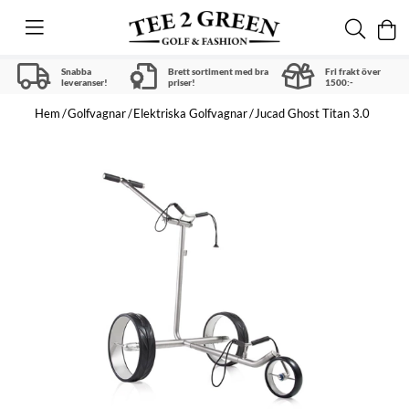
Snabba
Brett sortiment med bra
Fri frakt över
leveranser!
priser!
1500:-
Hem
Golfvagnar
Elektriska Golfvagnar
Jucad Ghost Titan 3.0