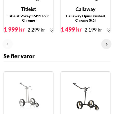
Titleist
Callaway
Titleist Vokey SM11 Tour
Callaway Opus Brushed
Chrome
Chrome Stål
1 999 kr
1 499 kr
2 299 kr
2 199 kr
Se fler varor