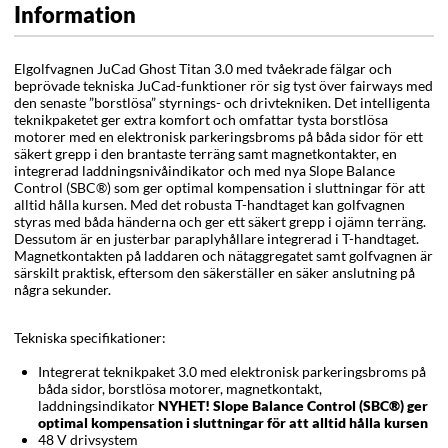
Information
Elgolfvagnen JuCad Ghost Titan 3.0 med tvåekrade fälgar och
beprövade tekniska JuCad-funktioner rör sig tyst över fairways med
den senaste ”borstlösa” styrnings- och drivtekniken. Det intelligenta
teknikpaketet ger extra komfort och omfattar tysta borstlösa
motorer med en elektronisk parkeringsbroms på båda sidor för ett
säkert grepp i den brantaste terräng samt magnetkontakter, en
integrerad laddningsnivåindikator och
med nya Slope Balance
Control (SBC®) som ger optimal kompensation i sluttningar för att
alltid hålla kursen. Med det robusta T-handtaget kan golfvagnen
styras med båda händerna och ger ett säkert grepp i ojämn terräng.
Dessutom är en justerbar paraplyhållare integrerad i T-handtaget.
Magnetkontakten på laddaren och nätaggregatet samt golfvagnen är
särskilt praktisk, eftersom den säkerställer en säker anslutning på
några sekunder.
Tekniska specifikationer:
Integrerat teknikpaket 3.0 med elektronisk parkeringsbroms på
båda sidor, borstlösa motorer, magnetkontakt,
laddningsindikator
NYHET! Slope Balance Control (SBC®) ger
optimal kompensation i sluttningar för att alltid hålla kursen
48 V drivsystem