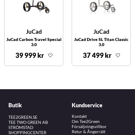
JuCad
JuCad
JuCad Carbon Travel Special
JuCad Drive SL Titan Classic
3.0
3.0
39 999 kr
37 499 kr
Butik
Kundservice
Kontakt
TEE2GREEN.SE
Om Tee2Green
TEE TWO GREEN AB
Försäljningsvillkor
STRÖMSTAD
Retur & Ångerrätt
SHOPPINGCENTER