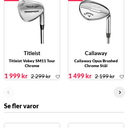
Titleist
Callaway
Titleist Vokey SM11 Tour
Callaway Opus Brushed
Chrome
Chrome Stål
1 999 kr
1 499 kr
2 299 kr
2 199 kr
Se fler varor