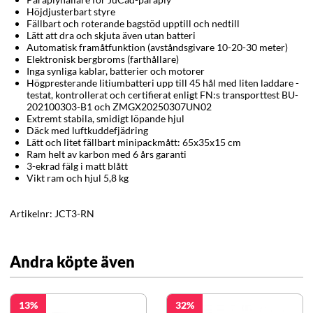
Höjdjusterbart styre
Fällbart och roterande bagstöd upptill och nedtill
Lätt att dra och skjuta även utan batteri
Automatisk framåtfunktion (avståndsgivare 10-20-30 meter)
Elektronisk bergbroms (farthållare)
Inga synliga kablar, batterier och motorer
Högpresterande litiumbatteri upp till 45 hål med liten laddare -
testat, kontrollerat och certifierat enligt FN:s transporttest BU-
202100303-B1 och ZMGX20250307UN02
Extremt stabila, smidigt löpande hjul
Däck med luftkuddefjädring
Lätt och litet fällbart minipackmått: 65x35x15 cm
Ram helt av karbon med 6 års garanti
3-ekrad fälg i matt blått
Vikt ram och hjul 5,8 kg
Artikelnr:
JCT3-RN
Andra köpte även
13
32