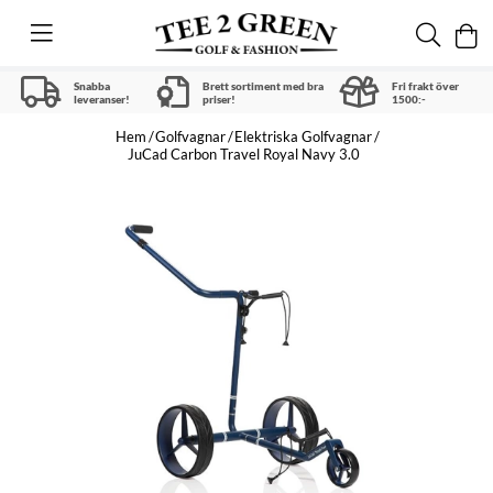
Snabba
Brett sortiment med bra
Fri frakt över
leveranser!
priser!
1500:-
Hem
Golfvagnar
Elektriska Golfvagnar
JuCad Carbon Travel Royal Navy 3.0