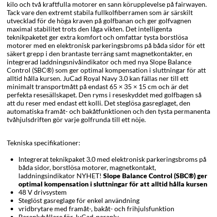
kilo och två kraftfulla motorer en sann körupplevelse på fairwayen.
Tack vare den extremt stabila fullkolfiberramen som är särskilt
utvecklad för de höga kraven på golfbanan och ger golfvagnen
maximal stabilitet trots den låga vikten. Det intelligenta
teknikpaketet ger extra komfort och omfattar tysta borstlösa
motorer med en elektronisk parkeringsbroms på båda sidor för ett
säkert grepp i den brantaste terräng samt magnetkontakter, en
integrerad laddningsnivåindikator och
med nya Slope Balance
Control (SBC®) som ger optimal kompensation i sluttningar för att
alltid hålla kursen.
JuCad Royal Navy 3.0 kan fällas ner till ett
minimalt transportmått på endast 65 × 35 × 15 cm och är det
perfekta resesällskapet. Den ryms i reseskyddet med golfbagen så
att du reser med endast ett kolli. Det steglösa gasreglaget, den
automatiska framåt- och bakåtfunktionen och den tysta permanenta
tvåhjulsdriften gör varje golfrunda till ett nöje.
Tekniska specifikationer:
Integrerat teknikpaket 3.0 med elektronisk parkeringsbroms på
båda sidor, borstlösa motorer, magnetkontakt,
laddningsindikator NYHET!
Slope Balance Control (SBC®) ger
optimal kompensation i sluttningar för att alltid hålla kursen
48 V drivsystem
Steglöst gasreglage för enkel användning
vridbrytare med framåt-, bakåt- och frihjulsfunktion
Paraplyhållare för JuCad-paraply