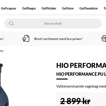
Golfvagnar
Golfbagar
Golfkläder
Golfskor
Golfhandskar
T
er!
Brett sortiment med bra priser!
avy
HIO PERFORM
HIO PERFORMANCE PU L
Vattenavvisande vagnbag med 
2 899
kr