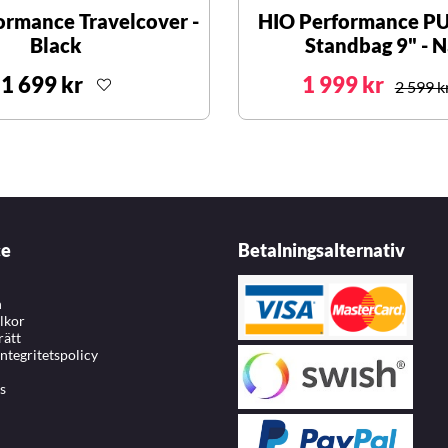
ormance Travelcover -
HIO Performance PU
Black
Standbag 9" - 
1 699 kr
1 999 kr
2 599 k
ce
Betalningsalternativ
n
llkor
rätt
integritetspolicy
s