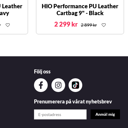
 Leather
HIO Performance PU Leather
Navy
Cartbag 9" - Black
2 299 kr
r
2 899 kr
Följ oss
Prenumerera på vårat nyhetsbrev