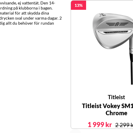
avvisande, ej vattentät. Den 14-
13
ordning på klubborna i bagen.
material för att skydda dina
a drycken sval under varma dagar. 2
d dig allt du behöver för rundan
Titleist
Titleist Vokey SM
Chrome
1 999 kr
2 299 