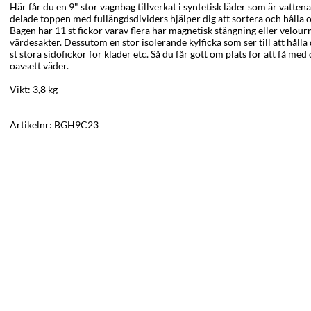
Här får du en 9" stor vagnbag tillverkat i syntetisk läder som är vatten
delade toppen med fullängdsdividers hjälper dig att sortera och hålla 
Bagen har 11 st fickor varav flera har magnetisk stängning eller velour
värdesakter. Dessutom en stor isolerande kylficka som ser till att håll
st stora sidofickor för kläder etc. Så du får gott om plats för att få me
oavsett väder.
Vikt: 3,8 kg
Artikelnr:
BGH9C23