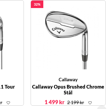
32
Callaway
11 Tour
Callaway Opus Brushed Chrome
Stål
1 499 kr
kr
2 199 kr