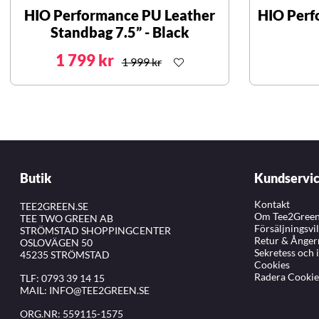
HIO Performance PU Leather
HIO Perf
Standbag 7.5” - Black
1 799 kr
1 999 kr
Butik
Kundservi
Kontakt
TEE2GREEN.SE
Om Tee2Gree
TEE TWO GREEN AB
Försäljningsvi
STRÖMSTAD SHOPPINGCENTER
Retur & Ånger
OSLOVÄGEN 50
Sekretess och 
45235 STRÖMSTAD
Cookies
Radera Cookie
TLF:
0793 39 14 15
MAIL:
INFO@TEE2GREEN.SE
ORG.NR: 559115-1575