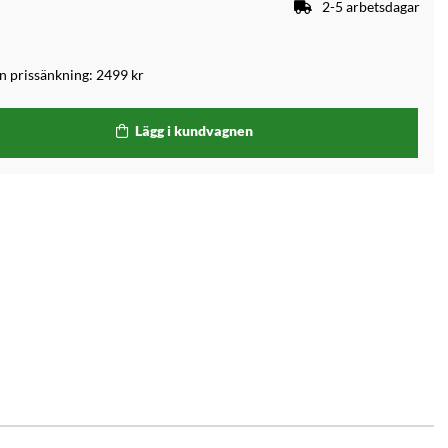
2-5 arbetsdagar
an prissänkning:
2499 kr
Lägg i kundvagnen