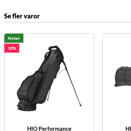
Se fler varor
Nyhet
10
HIO Performance
H