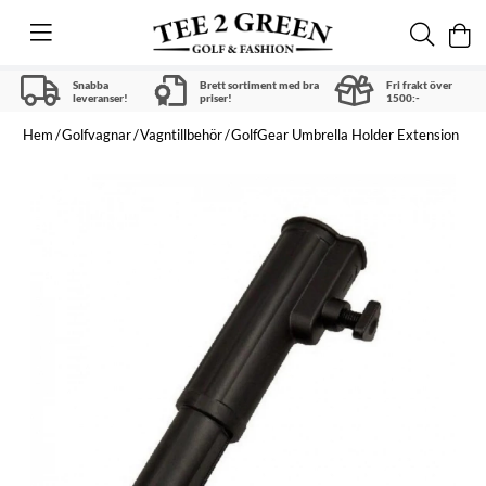
Snabba
Brett sortiment med bra
Fri frakt över
leveranser!
priser!
1500:-
Hem
Golfvagnar
Vagntillbehör
GolfGear Umbrella Holder Extension