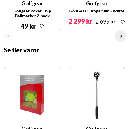
Golfgear
Golfgear
Golfgear Poker Chip
GolfGear Europa Slim - White
Ballmarker 2-pack
2 299 kr
2 699 kr
49 kr
Se fler varor
Golfgear
Golfgear