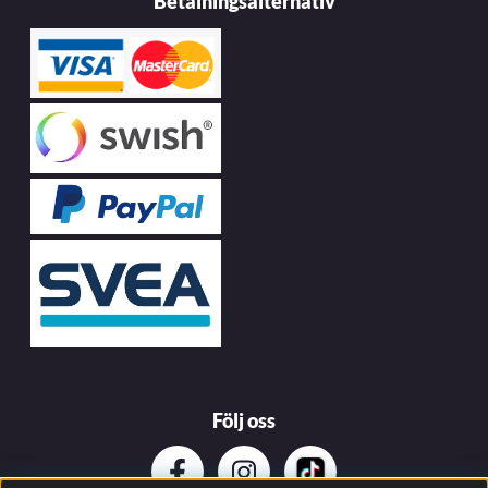
Betalningsalternativ
Följ oss