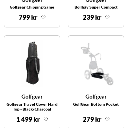
Golfgear Chipping Game
Bollhåv Super Compact
799 kr
239 kr
Golfgear
Golfgear
Golfgear Travel Cover Hard
GolfGear Bottom Pocket
Top - Black/Charcoal
1 499 kr
279 kr