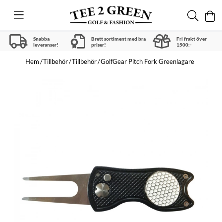
Snabba
Brett sortiment med bra
Fri frakt över
leveranser!
priser!
1500:-
Hem
Tillbehör
Tillbehör
GolfGear Pitch Fork Greenlagare