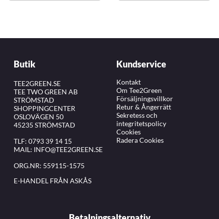
Butik
Kundservice
Kontakt
TEE2GREEN.SE
Om Tee2Green
TEE TWO GREEN AB
Försäljningsvillkor
STRÖMSTAD
Retur & Ångerrätt
SHOPPINGCENTER
Sekretess och
OSLOVÄGEN 50
integritetspolicy
45235 STRÖMSTAD
Cookies
Radera Cookies
TLF:
0793 39 14 15
MAIL:
INFO@TEE2GREEN.SE
ORG.NR: 559115-1575
E-HANDEL FRÅN ASKÅS
Betalningsalternativ