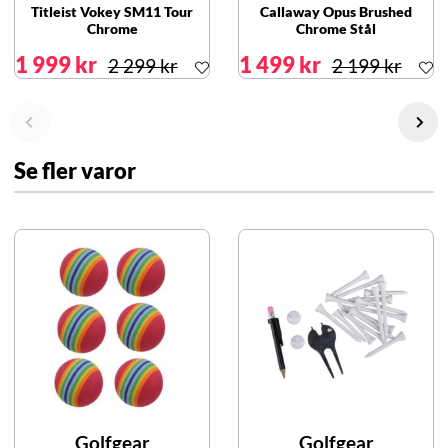
Titleist Vokey SM11 Tour
Callaway Opus Brushed
Chrome
Chrome Stål
1 999 kr
1 499 kr
2 299 kr
2 199 kr
Se fler varor
Golfgear
Golfgear