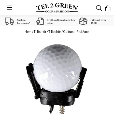
Snabba
Brett sortiment med bra
Fri frakt över
leveranser!
priser!
1500:-
Hem
Tillbehör
Tillbehör
Golfgear PickApp