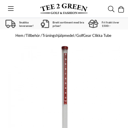
Snabba
Brett sortiment med bra
Fri frakt över
leveranser!
priser!
1500:-
Hem
Tillbehör
Träningshjälpmedel
GolfGear Clikka Tube