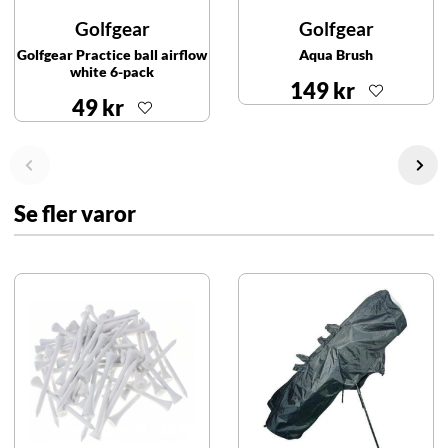
Golfgear
Golfgear
Golfgear Practice ball airflow
Aqua Brush
white 6-pack
149 kr
49 kr
Se fler varor