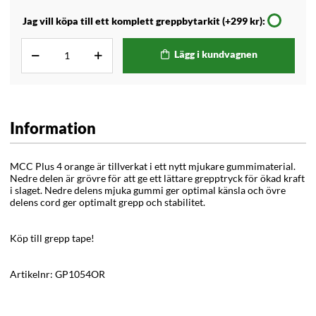
Jag vill köpa till ett komplett greppbytarkit (+299 kr):
Lägg i kundvagnen
Information
MCC Plus 4 orange är tillverkat i ett nytt mjukare gummimaterial.
Nedre delen är grövre för att ge ett lättare grepptryck för ökad kraft
i slaget. Nedre delens mjuka gummi ger optimal känsla och övre
delens cord ger optimalt grepp och stabilitet.
Köp till grepp tape!
Artikelnr:
GP1054OR