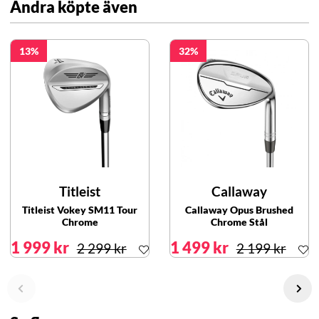
Andra köpte även
13
32
Titleist
Callaway
Titleist Vokey SM11 Tour
Callaway Opus Brushed
Chrome
Chrome Stål
1 999 kr
1 499 kr
2 299 kr
2 199 kr