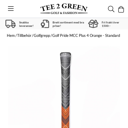
Snabba
Brett sortiment med bra
Fri frakt över
leveranser!
priser!
1500:-
Hem
Tillbehör
Golfgrepp
Golf Pride MCC Plus 4 Orange - Standard