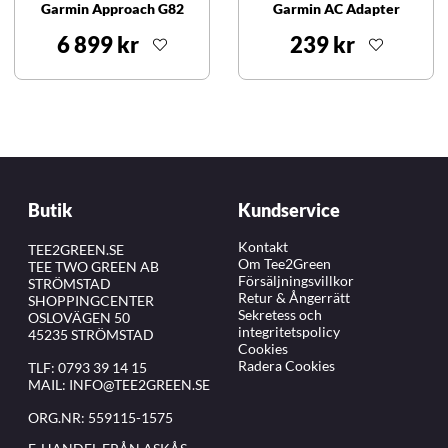
Garmin Approach G82
Garmin AC Adapter
6 899 kr
239 kr
Butik
Kundservice
Kontakt
TEE2GREEN.SE
Om Tee2Green
TEE TWO GREEN AB
Försäljningsvillkor
STRÖMSTAD
Retur & Ångerrätt
SHOPPINGCENTER
Sekretess och
OSLOVÄGEN 50
integritetspolicy
45235 STRÖMSTAD
Cookies
Radera Cookies
TLF:
0793 39 14 15
MAIL:
INFO@TEE2GREEN.SE
ORG.NR: 559115-1575