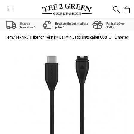
Snabba
Brett sortiment med bra
Fri frakt över
leveranser!
priser!
1500:-
Hem
Teknik
Tillbehör Teknik
Garmin Laddningskabel USB-C - 1 meter