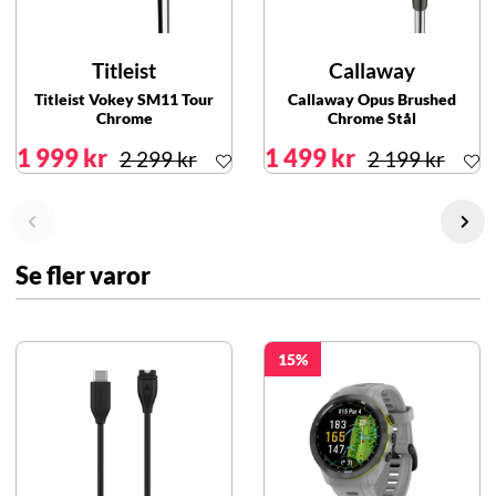
Titleist
Callaway
Titleist Vokey SM11 Tour
Callaway Opus Brushed
Chrome
Chrome Stål
1 999 kr
1 499 kr
2 299 kr
2 199 kr
Se fler varor
15