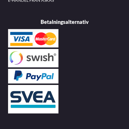
E-HANDEL FRÅN ASKÅS
Betalningsalternativ